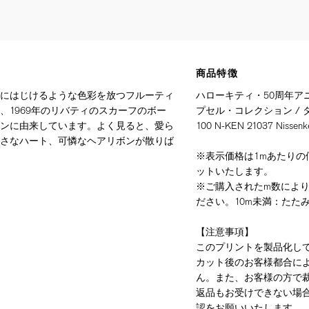
商品特徴
にはじけるような色彩を放つフルーティ
ハローキティ・50周年アニ
、1969年のリバティのスカーフのボー
プセル・コレクション / タナロ
ンに由来しています。よく見ると、愛ら
100 N-KEN 21037 Niss
さなハート、可憐なヘアリボンが散りば
※表示価格は1mあたりの価
ットいたします。
※ご購入されたm数によ
ださい。10m未満：たたみ
【注意事項】
このプリントを製品化し
カット後のお客様都合に
ん。また、お客様の方で
返品もお受けできない場
認をお願いいたします。