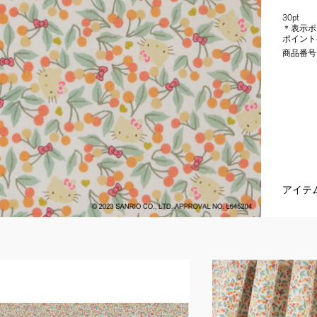
30pt
＊表示ポ
ポイント
商品番号
アイテ