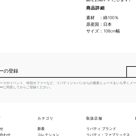
商品詳細
素材
：
綿100％
原産国
：
日本
サイズ
：
108cm幅
ーの登録
ースやイベント、特別オファーなど、リバティジャパンからの最新ニュースをいち早くメ
ー
に同意してからご登録ください。
プ
カテゴリ
取扱店舗
せ
新着
リバティ ブランド
合わせ
コレクション
リバティ・ファブリックス