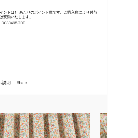
イントは1mあたりのポイント数です。ご購入数により付与
は変動いたします。
:
DC33495-TDD
ム説明
Share