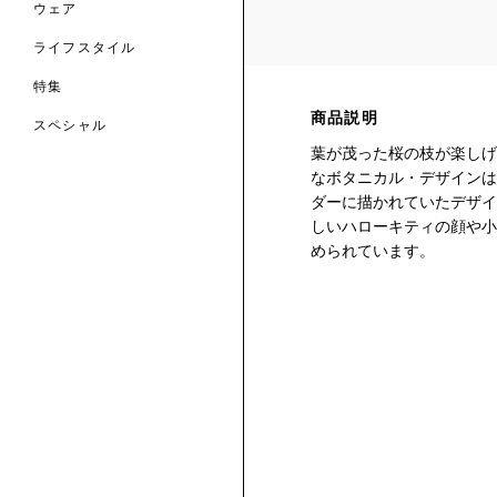
ウェア
ライフスタイル
特集
商品説明
スペシャル
葉が茂った桜の枝が楽しげ
 TO LIBERTY
ARABLE ART
なボタニカル・デザインは
ERTY SCARVES
ダーに描かれていたデザイ
買う
買う
EVER IPHIS
 THERE BE
買う
しいハローキティの顔や小
ERTY
ERTY
買う
められています。
CESSORIES
買う
買う
6:
IGN.NATURE.ART.
買う