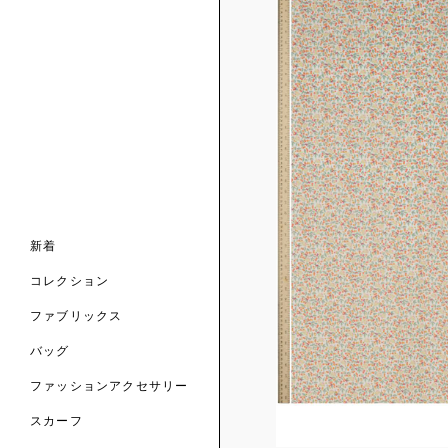
ンライン限定
ナル コレクション
ナル コレクション
ィス コレクション
ルコレクション
バッグ
ホルダー
スカーフ
新着
 ブランド
コレクション
クターコラボレーション
ダーバッグ
ル
コレクション
の新着
ナル コレクション
ニック・タナローン
ボディバッグ
のウェア
サリー
のスカーフ
ファブリックス
の コレクション
チャー・セレクション
のバッグ
のファッションアクセサリー
バッグ
ファッションアクセサリー
トマテリアル
スカーフ
のファブリックス