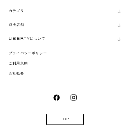
パスワード再設定
お知らせ
ショッピングバッグ
カテゴリ
お問い合わせ
よくあるご質問
新着
ご利用ガイド
取扱店舗
コレクション
特定商取引に基づく表記
ファブリックス
リバティ ブランド
バッグ
LIBERTYについて
リバティ・ファブリックス
ファッションアクセサリー
リバティの遺産
スカーフ
プライバシーポリシー
ウェア
ライフスタイル
ご利用規約
特集
スペシャル
会社概要
TOP