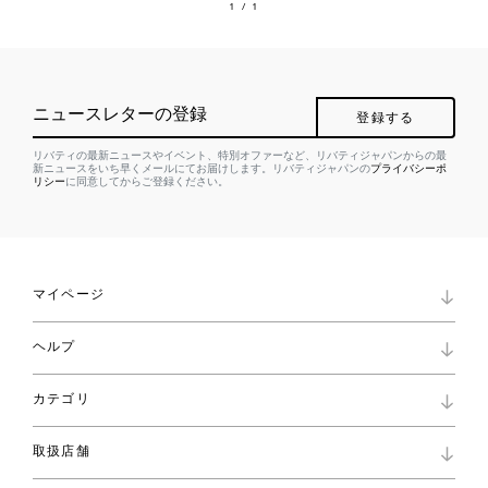
1
/ 1
ニュースレターの登録
登録する
リバティの最新ニュースやイベント、特別オファーなど、リバティジャパンからの最
新ニュースをいち早くメールにてお届けします。リバティジャパンの
プライバシーポ
リシー
に同意してからご登録ください。
マイページ
マイページ
ヘルプ
ロイヤリティプログラム
パスワード再設定
お知らせ
ショッピングバッグ
カテゴリ
お問い合わせ
よくあるご質問
新着
ご利用ガイド
取扱店舗
コレクション
特定商取引に基づく表記
ファブリックス