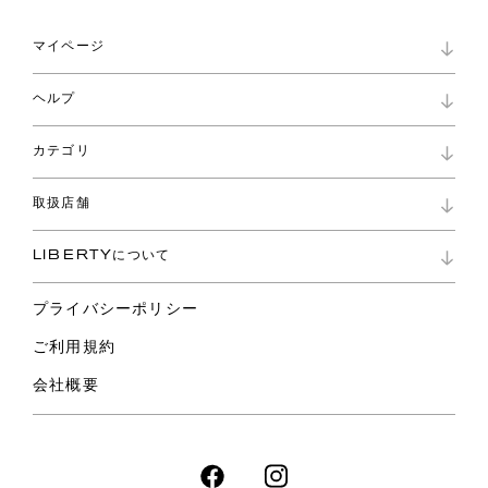
マイページ
マイページ
ヘルプ
ロイヤリティプログラム
パスワード再設定
お知らせ
ショッピングバッグ
カテゴリ
お問い合わせ
よくあるご質問
新着
ご利用ガイド
取扱店舗
コレクション
特定商取引に基づく表記
ファブリックス
リバティ ブランド
バッグ
LIBERTYについて
リバティ・ファブリックス
ファッションアクセサリー
リバティの遺産
スカーフ
プライバシーポリシー
ウェア
ライフスタイル
ご利用規約
特集
スペシャル
会社概要