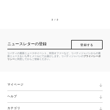
2
/ 2
ニュースレターの登録
登録する
リバティの最新ニュースやイベント、特別オファーなど、リバティジャパンからの最
新ニュースをいち早くメールにてお届けします。リバティジャパンの
プライバシーポ
リシー
に同意してからご登録ください。
マイページ
マイページ
ヘルプ
ロイヤリティプログラム
パスワード再設定
お知らせ
ショッピングバッグ
カテゴリ