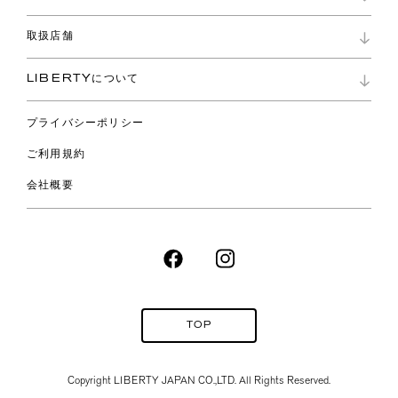
お問い合わせ
よくあるご質問
新着
ご利用ガイド
取扱店舗
コレクション
特定商取引に基づく表記
ファブリックス
リバティ ブランド
バッグ
LIBERTYについて
リバティ・ファブリックス
ファッションアクセサリー
リバティの遺産
スカーフ
プライバシーポリシー
ウェア
ライフスタイル
ご利用規約
特集
スペシャル
会社概要
TOP
Copyright LIBERTY JAPAN CO.,
LTD. All Rights Reserved.