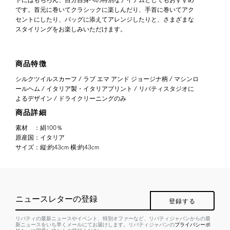
です。首元に巻いてクラシックに楽しんだり、手首に巻いてアク
セントにしたり、バッグに添えてアレンジしたりと、さまざまな
スタイリングをお楽しみいただけます。
商品特徴
シルクツイルスカーフ / ラブ エマ アンド ジョージナ柄 / マシンロ
ールヘム / イタリア製・イタリアプリント / リバティスタジオに
よるデザイン / ドライクリーニングのみ
商品詳細
素材
：
絹100％
原産国
：
イタリア
サイズ
：
縦:約43cm 横:約43cm
ニュースレターの登録
登録する
リバティの最新ニュースやイベント、特別オファーなど、リバティジャパンからの最
新ニュースをいち早くメールにてお届けします。リバティジャパンの
プライバシーポ