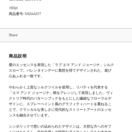
190pt
商品番号:
542AA017
Share
商品説明
愛のエッセンスを表現した「ラブ エマ アンド ジョージナ」シルク
スカーフ。バレンタインデーに着想を得てデザインされた、遊び
心あふれる一枚です。
やわらかく上質なシルクツイルを使用し、リバティを代表する
「エマ アンド ジョージナ」柄をアレンジして表現しました。ヴィ
クトリア時代のパターンブックをもとにした繊細なフローラルデ
ザインに、スプレーペイント風のグラフィティハートを重ねるこ
とで、クラシカルな美しさに現代的なストリートアートのエッセ
ンスを融合させています。
シンボリックで想いの込められたデザインは、大切な方へのギフ
トにはもちろん、自分自身への特別なアイテムとしてもおすすめ