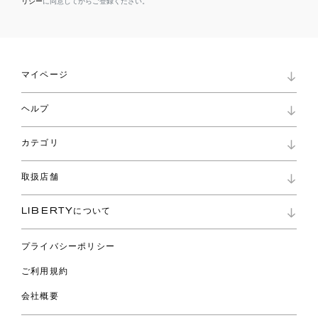
リシー
に同意してからご登録ください。
マイページ
マイページ
ヘルプ
ロイヤリティプログラム
パスワード再設定
お知らせ
ショッピングバッグ
カテゴリ
お問い合わせ
よくあるご質問
新着
ご利用ガイド
取扱店舗
コレクション
特定商取引に基づく表記
ファブリックス
リバティ ブランド
バッグ
LIBERTYについて
リバティ・ファブリックス
ファッションアクセサリー
リバティの遺産
スカーフ
プライバシーポリシー
ウェア
ライフスタイル
ご利用規約
特集
スペシャル
会社概要