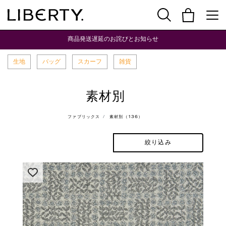
商品発送遅延のお詫びとお知らせ
生地
バッグ
スカーフ
雑貨
素材別
ファブリックス
素材別（136）
絞り込み