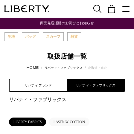
商品発送遅延のお詫びとお知らせ
生地
バッグ
スカーフ
雑貨
取扱店舗一覧
HTTPS://WWW.LIBERTY-
HTTPS://WWW.LIBERTY-
HOME
リバティ・ファブリックス
北海道・東北
JAPAN.CO.JP/
JAPAN.CO.JP/SHOP/LIBERTY-
FABRICS/HOKKAIDO-
TOHOKU
リバティ ブランド
リバティ・ファブリックス
リバティ・ファブリックス
LIBERTY FABRICS
LASENBY COTTON