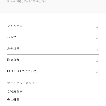
リシー
に同意してからご登録ください。
マイページ
マイページ
ヘルプ
ロイヤリティプログラム
パスワード再設定
お知らせ
ショッピングバッグ
カテゴリ
お問い合わせ
よくあるご質問
新着
ご利用ガイド
取扱店舗
コレクション
特定商取引に基づく表記
ファブリックス
リバティ ブランド
バッグ
LIBERTYについて
リバティ・ファブリックス
ファッションアクセサリー
リバティの遺産
スカーフ
プライバシーポリシー
ウェア
ライフスタイル
ご利用規約
特集
スペシャル
会社概要