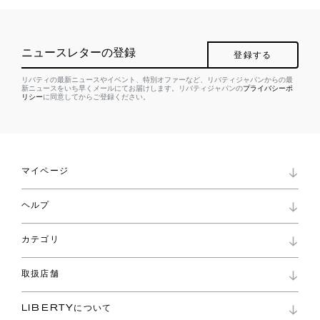
ニュースレターの登録
登録する
リバティの最新ニュースやイベント、特別オファーなど、リバティジャパンからの最
新ニュースをいち早くメールにてお届けします。リバティジャパンの
プライバシーポ
リシー
に同意してからご登録ください。
マイページ
マイページ
ヘルプ
ロイヤリティプログラム
パスワード再設定
お知らせ
ショッピングバッグ
カテゴリ
お問い合わせ
よくあるご質問
新着
ご利用ガイド
取扱店舗
コレクション
特定商取引に基づく表記
ファブリックス
リバティ ブランド
バッグ
LIBERTYについて
リバティ・ファブリックス