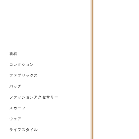
ンライン限定
ナル コレクション
ナル コレクション
ィス コレクション
ルコレクション
バッグ
ホルダー
スカーフ
新着
 ブランド
コレクション
クターコラボレーション
ダーバッグ
ル
コレクション
の新着
ナル コレクション
ニック・タナローン
ボディバッグ
のウェア
サリー
のスカーフ
ファブリックス
の コレクション
チャー・セレクション
のバッグ
のファッションアクセサリー
バッグ
ファッションアクセサリー
トマテリアル
スカーフ
のファブリックス
ウェア
ライフスタイル