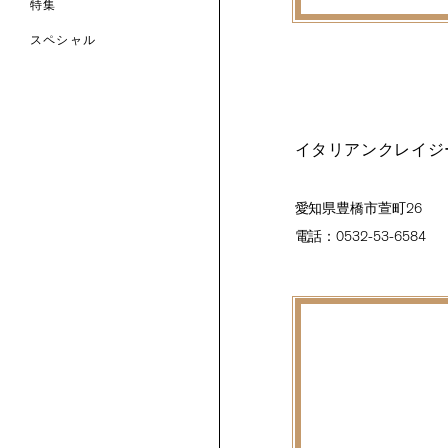
特集
スペシャル
 TO LIBERTY
ARABLE ART
ERTY SCARVES
買う
買う
EVER IPHIS
 THERE BE
買う
ERTY
ERTY
買う
イタリアンクレイジ
CESSORIES
買う
買う
愛知県豊橋市萱町26
6:
電話：0532-53-6584
IGN.NATURE.ART.
買う