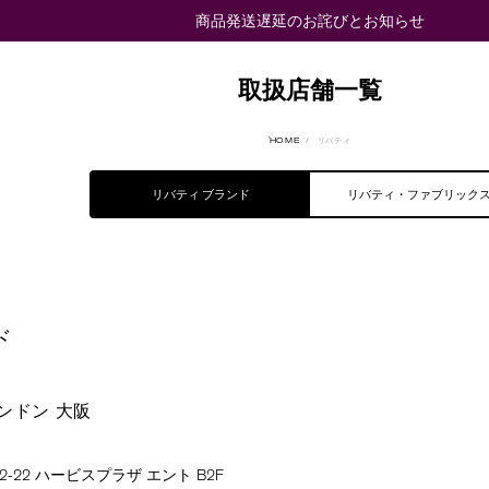
商品発送遅延のお詫びとお知らせ
取扱店舗一覧
HTTPS://WWW.LIBERTY-
HOME
リバティ
JAPAN.CO.JP/
リバティ ブランド
リバティ・ファブリック
ド
ンドン 大阪
-22 ハービスプラザ エント B2F