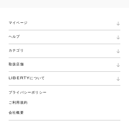
マイページ
マイページ
ヘルプ
ロイヤリティプログラム
パスワード再設定
お知らせ
ショッピングバッグ
カテゴリ
お問い合わせ
よくあるご質問
新着
ご利用ガイド
取扱店舗
コレクション
特定商取引に基づく表記
ファブリックス
リバティ ブランド
バッグ
LIBERTYについて
リバティ・ファブリックス
ファッションアクセサリー
リバティの遺産
スカーフ
プライバシーポリシー
ウェア
ライフスタイル
ご利用規約
特集
スペシャル
会社概要