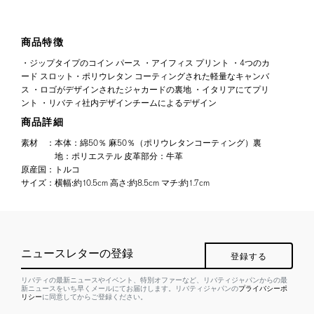
商品特徴
・ジップタイプのコイン パース ・アイフィス プリント ・4つのカ
ード スロット・ポリウレタン コーティングされた軽量なキャンバ
ス ・ロゴがデザインされたジャカードの裏地 ・イタリアにてプリ
ント ・リバティ社内デザインチームによるデザイン
商品詳細
素材
：
本体：綿50％ 麻50％（ポリウレタンコーティング）裏
地：ポリエステル 皮革部分：牛革
原産国
：
トルコ
サイズ
：
横幅:約10.5cm 高さ:約8.5cm マチ:約1.7cm
ニュースレターの登録
登録する
リバティの最新ニュースやイベント、特別オファーなど、リバティジャパンからの最
新ニュースをいち早くメールにてお届けします。リバティジャパンの
プライバシーポ
リシー
に同意してからご登録ください。