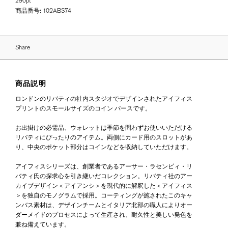
290pt
商品番号:
102ABS74
Share
商品説明
ロンドンのリバティの社内スタジオでデザインされたアイフィス
プリントのスモールサイズのコイン パースです。
お出掛けの必需品、ウォレットは季節を問わずお使いいただける
リバティにぴったりのアイテム。両側にカード用のスロットがあ
り、中央のポケット部分はコインなどを収納していただけます。
アイフィスシリーズは、創業者であるアーサー・ラセンビィ・リ
バティ氏の探求心を引き継いだコレクション。リバティ社のアー
カイブデザイン＜アイアンシ＞を現代的に解釈した＜アイフィス
＞を独自のモノグラムで採用。コーティングが施されたこのキャ
ンバス素材は、デザインチームとイタリア北部の職人によりオー
ダーメイドのプロセスによって生産され、耐久性と美しい発色を
兼ね備えています。