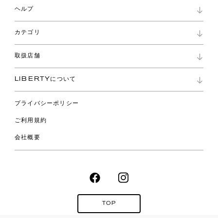
マイページ
ヘルプ
ロイヤリティプログラム
パスワード再設定
お知らせ
ショッピングバッグ
カテゴリ
お問い合わせ
よくあるご質問
新着
ご利用ガイド
取扱店舗
コレクション
特定商取引に基づく表記
ファブリックス
リバティ ブランド
バッグ
LIBERTYについて
リバティ・ファブリックス
ファッションアクセサリー
リバティの遺産
スカーフ
プライバシーポリシー
ウェア
ライフスタイル
ご利用規約
特集
スペシャル
会社概要
TOP