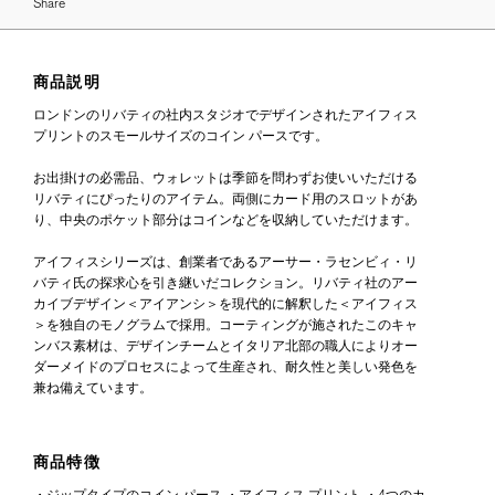
Share
商品説明
ロンドンのリバティの社内スタジオでデザインされたアイフィス
プリントのスモールサイズのコイン パースです。
お出掛けの必需品、ウォレットは季節を問わずお使いいただける
リバティにぴったりのアイテム。両側にカード用のスロットがあ
り、中央のポケット部分はコインなどを収納していただけます。
アイフィスシリーズは、創業者であるアーサー・ラセンビィ・リ
バティ氏の探求心を引き継いだコレクション。リバティ社のアー
カイブデザイン＜アイアンシ＞を現代的に解釈した＜アイフィス
＞を独自のモノグラムで採用。コーティングが施されたこのキャ
ンバス素材は、デザインチームとイタリア北部の職人によりオー
ダーメイドのプロセスによって生産され、耐久性と美しい発色を
兼ね備えています。
商品特徴