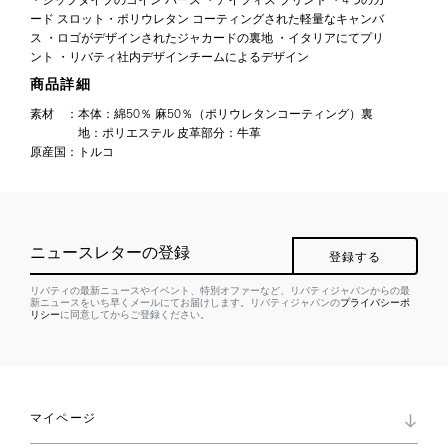
・ジップタイプのコイン パース ・アイフィス プリント ・4つのカ
ード スロット・ポリウレタン コーティングされた軽量なキャンバ
ス ・ロゴがデザインされたジャカードの裏地 ・イタリアにてプリ
ント ・リバティ社内デザインチームによるデザイン
商品詳細
素材
：
本体：綿50％ 麻50％（ポリウレタンコーティング）裏
地：ポリエステル 皮革部分：牛革
原産国
：
トルコ
ニュースレターの登録
登録する
リバティの最新ニュースやイベント、特別オファーなど、リバティジャパンからの最
新ニュースをいち早くメールにてお届けします。リバティジャパンの
プライバシーポ
リシー
に同意してからご登録ください。
マイページ