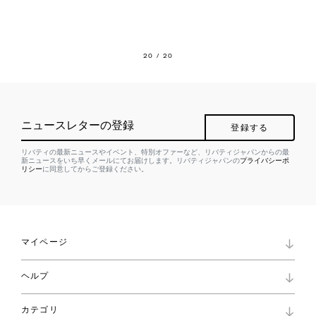
20
/ 20
ニュースレターの登録
登録する
リバティの最新ニュースやイベント、特別オファーなど、リバティジャパンからの最
新ニュースをいち早くメールにてお届けします。リバティジャパンの
プライバシーポ
リシー
に同意してからご登録ください。
マイページ
マイページ
ヘルプ
ロイヤリティプログラム
パスワード再設定
お知らせ
ショッピングバッグ
カテゴリ
お問い合わせ