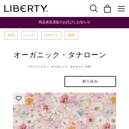
商品発送遅延のお詫びとお知らせ
生地
バッグ
スカーフ
雑貨
オーガニック・タナローン
ファブリックス
オーガニック・タナローン（48）
絞り込み