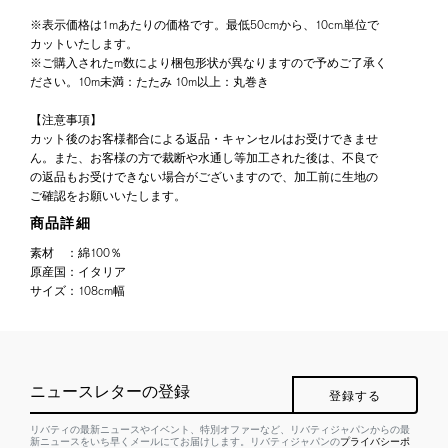
※表示価格は1mあたりの価格です。最低50cmから、10cm単位で
カットいたします。
※ご購入されたm数により梱包形状が異なりますので予めご了承く
ださい。10m未満：たたみ 10m以上：丸巻き
【注意事項】
カット後のお客様都合による返品・キャンセルはお受けできませ
ん。また、お客様の方で裁断や水通し等加工された後は、不良で
の返品もお受けできない場合がございますので、加工前に生地の
ご確認をお願いいたします。
商品詳細
素材
：
綿100％
原産国
：
イタリア
サイズ
：
108cm幅
ニュースレターの登録
登録する
リバティの最新ニュースやイベント、特別オファーなど、リバティジャパンからの最
新ニュースをいち早くメールにてお届けします。リバティジャパンの
プライバシーポ