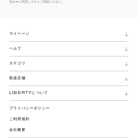
リシー
に同意してからご登録ください。
マイページ
マイページ
ヘルプ
ロイヤリティプログラム
パスワード再設定
お知らせ
ショッピングバッグ
カテゴリ
お問い合わせ
よくあるご質問
新着
ご利用ガイド
取扱店舗
コレクション
特定商取引に基づく表記
ファブリックス
リバティ ブランド
バッグ
LIBERTYについて
リバティ・ファブリックス
ファッションアクセサリー
リバティの遺産
スカーフ
プライバシーポリシー
ウェア
ライフスタイル
ご利用規約
特集
スペシャル
会社概要