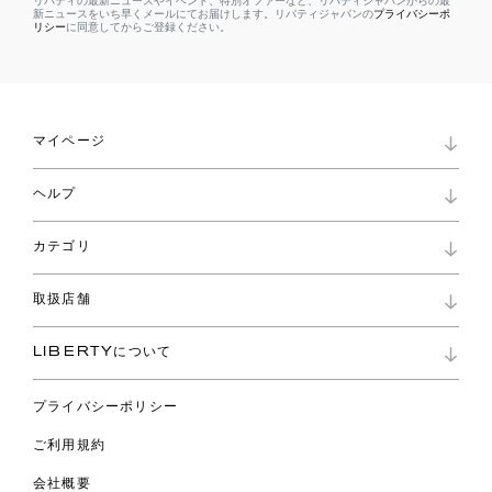
リバティの最新ニュースやイベント、特別オファーなど、リバティジャパンからの最
新ニュースをいち早くメールにてお届けします。リバティジャパンの
プライバシーポ
リシー
に同意してからご登録ください。
マイページ
マイページ
ヘルプ
ロイヤリティプログラム
パスワード再設定
お知らせ
ショッピングバッグ
カテゴリ
お問い合わせ
よくあるご質問
新着
ご利用ガイド
取扱店舗
コレクション
特定商取引に基づく表記
ファブリックス
リバティ ブランド
バッグ
LIBERTYについて
リバティ・ファブリックス
ファッションアクセサリー
リバティの遺産
スカーフ
プライバシーポリシー
ウェア
ライフスタイル
ご利用規約
特集
スペシャル
会社概要