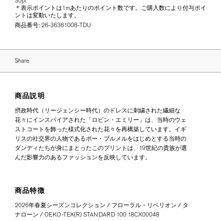
30pt
＊表示ポイントは1mあたりのポイント数です。ご購入数により付与ポイ
ントは変動いたします。
商品番号:
26-36361008-TDU
Share
商品説明
摂政時代（リージェンシー時代）のドレスに刺繍された繊細な
花々にインスパイアされた「ロビン・エミリー」は、当時のウェ
ストコートを飾った様式化された花々を再構築しています。イギ
リスの社交界の人物であるボー・ブルメルをはじめとする当時の
ダンディたちが身にまとったこのプリントは、19世紀の貴族が選
んだ影響力のあるファッションを反映しています。
商品特徴
2026年春夏シーズンコレクション / フローラル・リベリオン / タ
ナローン / OEKO-TEX(R) STANDARD 100 18CX00048