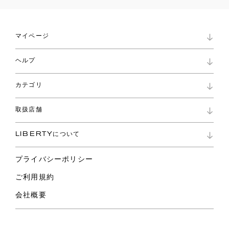
マイページ
マイページ
ヘルプ
ロイヤリティプログラム
パスワード再設定
お知らせ
ショッピングバッグ
カテゴリ
お問い合わせ
よくあるご質問
新着
ご利用ガイド
取扱店舗
コレクション
特定商取引に基づく表記
ファブリックス
リバティ ブランド
バッグ
LIBERTYについて
リバティ・ファブリックス
ファッションアクセサリー
リバティの遺産
スカーフ
プライバシーポリシー
ウェア
ライフスタイル
ご利用規約
特集
スペシャル
会社概要