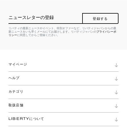
ニュースレターの登録
登録する
リバティの最新ニュースやイベント、特別オファーなど、リバティジャパンからの最
新ニュースをいち早くメールにてお届けします。リバティジャパンの
プライバシーポ
リシー
に同意してからご登録ください。
マイページ
マイページ
ヘルプ
ロイヤリティプログラム
パスワード再設定
お知らせ
ショッピングバッグ
カテゴリ
お問い合わせ
よくあるご質問
新着
ご利用ガイド
取扱店舗
コレクション
特定商取引に基づく表記
ファブリックス
リバティ ブランド
バッグ
LIBERTYについて
リバティ・ファブリックス
ファッションアクセサリー