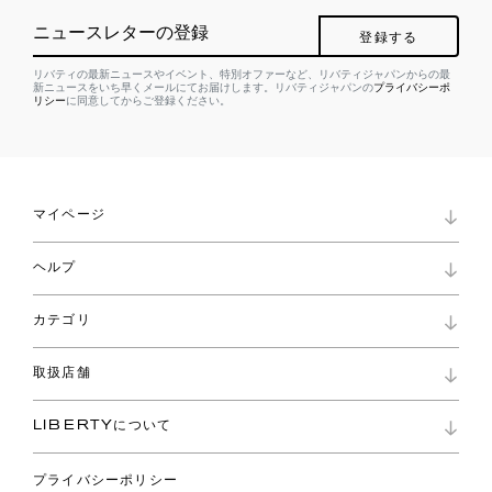
ニュースレターの登録
登録する
リバティの最新ニュースやイベント、特別オファーなど、リバティジャパンからの最
新ニュースをいち早くメールにてお届けします。リバティジャパンの
プライバシーポ
リシー
に同意してからご登録ください。
マイページ
マイページ
ヘルプ
ロイヤリティプログラム
パスワード再設定
お知らせ
ショッピングバッグ
カテゴリ
お問い合わせ
よくあるご質問
新着
ご利用ガイド
取扱店舗
コレクション
特定商取引に基づく表記
ファブリックス
リバティ ブランド
バッグ
LIBERTYについて
リバティ・ファブリックス
ファッションアクセサリー
リバティの遺産
スカーフ
プライバシーポリシー
ウェア