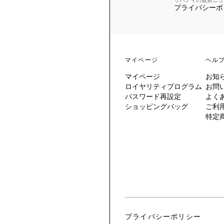
リバティの最新ニュ
プライバシーポ
 TO LIBERTY
ARABLE ART
ERTY SCARVES
買う
買う
EVER IPHIS
 THERE BE
買う
ERTY
ERTY
買う
CESSORIES
買う
マイページ
ヘル
買う
マイページ
お知
6:
ロイヤリティプログラム
お問
IGN.NATURE.ART.
パスワード再設定
よく
ショッピングバッグ
ご利
買う
特定
プライバシーポリシー