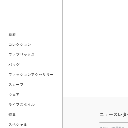
ナル コレクション
ナル コレクション
ィス コレクション
ルコレクション
バッグ
ホルダー
スカーフ
新着
 ブランド
コレクション
クターコラボレーション
ダーバッグ
ル
コレクション
の新着
ナル コレクション
ニック・タナローン
ボディバッグ
のウェア
サリー
のスカーフ
ファブリックス
の コレクション
チャー・セレクション
のバッグ
のファッションアクセサリー
バッグ
ファッションアクセサリー
トマテリアル
スカーフ
のファブリックス
ウェア
ライフスタイル
ニュースレタ
特集
スペシャル