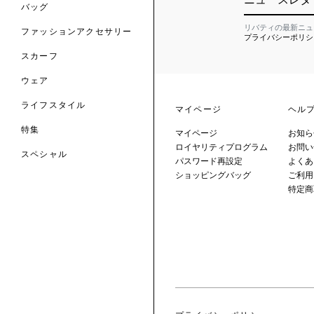
のファッションアクセサリー
バッグ
リバティの最新ニュ
ファッションアクセサリー
プライバシーポリシ
トマテリアル
スカーフ
のファブリックス
ウェア
ライフスタイル
マイページ
ヘル
特集
マイページ
お知ら
ロイヤリティプログラム
お問い
スペシャル
パスワード再設定
よくあ
ショッピングバッグ
ご利用
 TO LIBERTY
ARABLE ART
特定商
ERTY SCARVES
買う
買う
EVER IPHIS
 THERE BE
買う
ERTY
ERTY
買う
CESSORIES
買う
買う
6:
IGN.NATURE.ART.
買う