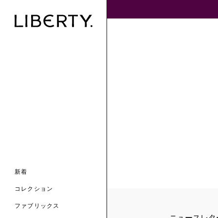
ンライン限定
ナル コレクション
ナル コレクション
ィス コレクション
ルコレクション
バッグ
ホルダー
スカーフ
新着
 ブランド
コレクション
クターコラボレーション
ダーバッグ
ル
コレクション
の新着
ナル コレクション
ニック・タナローン
ボディバッグ
のウェア
サリー
のスカーフ
ファブリックス
の コレクション
チャー・セレクション
のバッグ
ニュースレタ