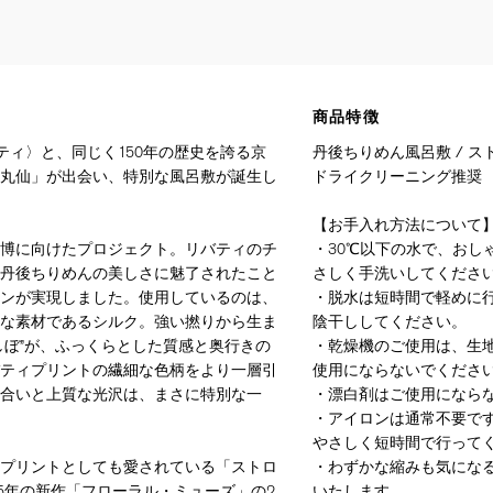
商品特徴
ティ〉と、同じく150年の歴史を誇る京
丹後ちりめん風呂敷 / ス
丸仙」が出会い、特別な風呂敷が誕生し
ドライクリーニング推奨
【お手入れ方法について
博に向けたプロジェクト。リバティのチ
・30℃以下の水で、おし
丹後ちりめんの美しさに魅了されたこと
さしく手洗いしてくださ
ンが実現しました。使用しているのは、
・脱水は短時間で軽めに
な素材であるシルク。強い撚りから生ま
陰干ししてください。
しぼ”が、ふっくらとした質感と奥行きの
・乾燥機のご使用は、生
ティプリントの繊細な色柄をより一層引
使用にならないでくださ
合いと上質な光沢は、まさに特別な一
・漂白剤はご使用になら
・アイロンは通常不要で
やさしく短時間で行って
プリントとしても愛されている「ストロ
・わずかな縮みも気にな
25年の新作「フローラル・ミューズ」の2
いたします。