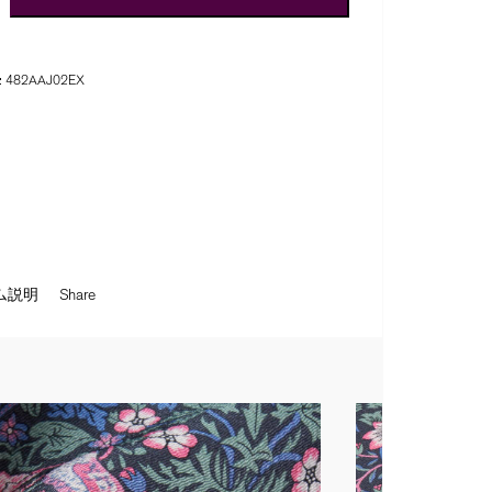
:
482AAJ02EX
ム説明
Share