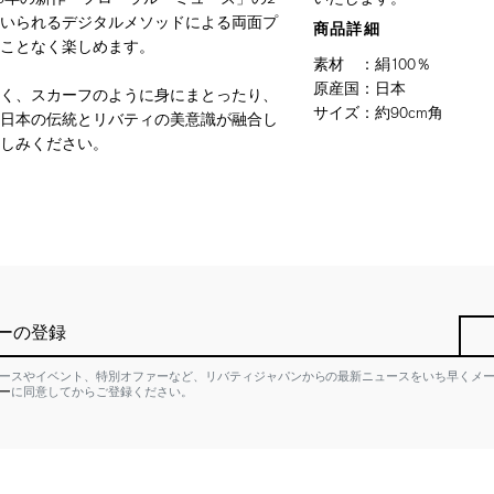
いられるデジタルメソッドによる両面プ
商品詳細
ことなく楽しめます。
素材
：
絹100％
原産国
：
日本
く、スカーフのように身にまとったり、
サイズ
：
約90cm角
日本の伝統とリバティの美意識が融合し
しみください。
ーの登録
ースやイベント、特別オファーなど、リバティジャパンからの最新ニュースをいち早くメ
ー
に同意してからご登録ください。