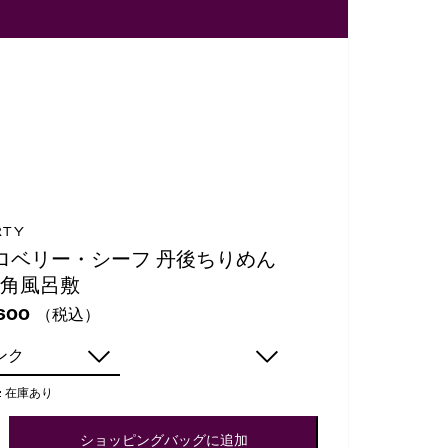
RTY
ロベリー・シーフ 丹後ちりめん
m角風呂敷
（税込）
600
ンク
:
在庫あり
ショッピングバッグに追加