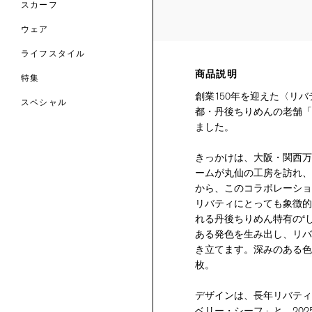
スカーフ
のファブリックス
ウェア
ライフスタイル
商品説明
特集
創業150年を迎えた〈リバ
スペシャル
都・丹後ちりめんの老舗「
ました。
 TO LIBERTY
ARABLE ART
ERTY SCARVES
買う
買う
きっかけは、大阪・関西万
EVER IPHIS
 THERE BE
買う
ERTY
ERTY
ームが丸仙の工房を訪れ、
買う
CESSORIES
から、このコラボレーショ
買う
買う
リバティにとっても象徴的
れる丹後ちりめん特有の“
6:
ある発色を生み出し、リバ
IGN.NATURE.ART.
き立てます。深みのある色
買う
枚。
デザインは、長年リバティ
ベリー・シーフ」と、20