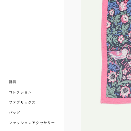
ンライン限定
ナル コレクション
ナル コレクション
ィス コレクション
ルコレクション
バッグ
ホルダー
スカーフ
新着
 ブランド
コレクション
クターコラボレーション
ダーバッグ
ル
コレクション
の新着
ナル コレクション
ニック・タナローン
ボディバッグ
のウェア
サリー
のスカーフ
ファブリックス
の コレクション
チャー・セレクション
のバッグ
のファッションアクセサリー
バッグ
ファッションアクセサリー
トマテリアル