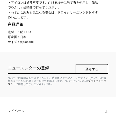
・アイロンは通常不要です。かける場合は当て布を使用し、低温
でやさしく短時間で行ってください。
・わずかな縮みも気になる場合は、ドライクリーニングをおすす
めいたします。
商品詳細
素材
：
絹100％
原産国
：
日本
サイズ
：
約90cm角
ニュースレターの登録
登録する
リバティの最新ニュースやイベント、特別オファーなど、リバティジャパンからの最
新ニュースをいち早くメールにてお届けします。リバティジャパンの
プライバシーポ
リシー
に同意してからご登録ください。
マイページ