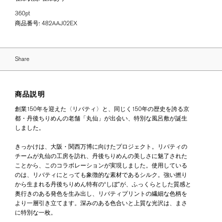
360pt
商品番号:
482AAJ02EX
Share
商品説明
創業150年を迎えた〈リバティ〉と、同じく150年の歴史を誇る京
都・丹後ちりめんの老舗「丸仙」が出会い、特別な風呂敷が誕生
しました。
きっかけは、大阪・関西万博に向けたプロジェクト。リバティの
チームが丸仙の工房を訪れ、丹後ちりめんの美しさに魅了された
ことから、このコラボレーションが実現しました。使用している
のは、リバティにとっても象徴的な素材であるシルク。強い撚り
から生まれる丹後ちりめん特有の“しぼ”が、ふっくらとした質感と
奥行きのある発色を生み出し、リバティプリントの繊細な色柄を
より一層引き立てます。深みのある色合いと上質な光沢は、まさ
に特別な一枚。