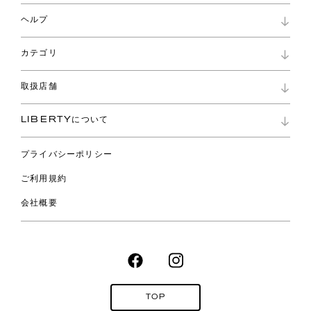
マイページ
ヘルプ
ロイヤリティプログラム
パスワード再設定
お知らせ
ショッピングバッグ
カテゴリ
お問い合わせ
よくあるご質問
新着
ご利用ガイド
取扱店舗
コレクション
特定商取引に基づく表記
ファブリックス
リバティ ブランド
バッグ
LIBERTYについて
リバティ・ファブリックス
ファッションアクセサリー
リバティの遺産
スカーフ
プライバシーポリシー
ウェア
ライフスタイル
ご利用規約
特集
スペシャル
会社概要
TOP