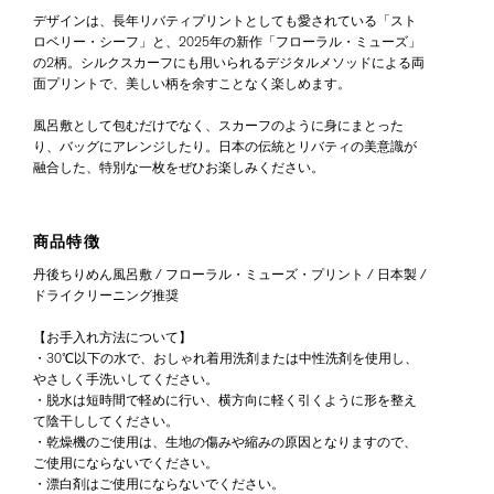
デザインは、長年リバティプリントとしても愛されている「スト
ロベリー・シーフ」と、2025年の新作「フローラル・ミューズ」
の2柄。シルクスカーフにも用いられるデジタルメソッドによる両
面プリントで、美しい柄を余すことなく楽しめます。
風呂敷として包むだけでなく、スカーフのように身にまとった
り、バッグにアレンジしたり。日本の伝統とリバティの美意識が
融合した、特別な一枚をぜひお楽しみください。
商品特徴
丹後ちりめん風呂敷 / フローラル・ミューズ・プリント / 日本製 /
ドライクリーニング推奨
【お手入れ方法について】
・30℃以下の水で、おしゃれ着用洗剤または中性洗剤を使用し、
やさしく手洗いしてください。
・脱水は短時間で軽めに行い、横方向に軽く引くように形を整え
て陰干ししてください。
・乾燥機のご使用は、生地の傷みや縮みの原因となりますので、
ご使用にならないでください。
・漂白剤はご使用にならないでください。