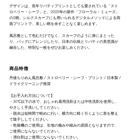
デザインは、長年リバティプリントとしても愛されている「スト
ロベリー・シーフ」と、2025年の新作「フローラル・ミューズ」
の2柄。シルクスカーフにも用いられるデジタルメソッドによる両
面プリントで、美しい柄を余すことなく楽しめます。
風呂敷として包むだけでなく、スカーフのように身にまとった
り、バッグにアレンジしたり。日本の伝統とリバティの美意識が
融合した、特別な一枚をぜひお楽しみください。
商品特徴
丹後ちりめん風呂敷 / ストロベリー・シーフ・プリント / 日本製 /
ドライクリーニング推奨
【お手入れ方法について】
・30℃以下の水で、おしゃれ着用洗剤または中性洗剤を使用し、
やさしく手洗いしてください。
・脱水は短時間で軽めに行い、横方向に軽く引くように形を整え
て陰干ししてください。
・乾燥機のご使用は、生地の傷みや縮みの原因となりますので、
ご使用にならないでください。
・漂白剤はご使用にならないでください。