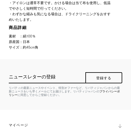
・アイロンは通常不要です。かける場合は当て布を使用し、低温
でやさしく短時間で行ってください。
・わずかな縮みも気になる場合は、ドライクリーニングをおすす
めいたします。
商品詳細
素材
：
絹100％
原産国
：
日本
サイズ
：
約45cm角
ニュースレターの登録
登録する
リバティの最新ニュースやイベント、特別オファーなど、リバティジャパンからの最
新ニュースをいち早くメールにてお届けします。リバティジャパンの
プライバシーポ
リシー
に同意してからご登録ください。
マイページ