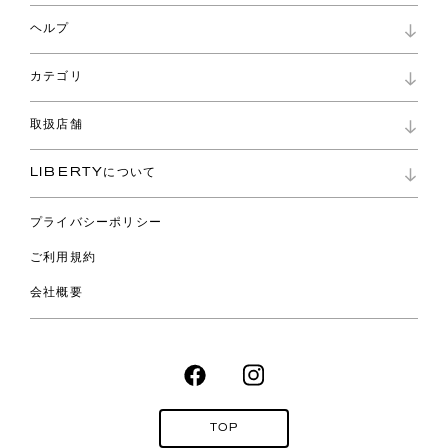
マイページ
ヘルプ
ロイヤリティプログラム
パスワード再設定
お知らせ
ショッピングバッグ
カテゴリ
お問い合わせ
よくあるご質問
新着
ご利用ガイド
取扱店舗
コレクション
特定商取引に基づく表記
ファブリックス
リバティ ブランド
バッグ
LIBERTYについて
リバティ・ファブリックス
ファッションアクセサリー
リバティの遺産
スカーフ
プライバシーポリシー
ウェア
ライフスタイル
ご利用規約
特集
スペシャル
会社概要
TOP