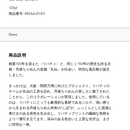
120pt
商品番号:
482AAJ01EX
Share
商品説明
創業150年を迎えた〈リバティ〉と、同じく150年の歴史を誇る京
都・丹後ちりめんの老舗「丸仙」が出会い、特別な風呂敷が誕生
しました。
きっかけは、大阪・関西万博に向けたプロジェクト。リバティの
チームが丸仙の工房を訪れ、丹後ちりめんの美しさに魅了された
ことから、このコラボレーションが実現しました。使用している
のは、リバティにとっても象徴的な素材であるシルク。強い撚り
から生まれる丹後ちりめん特有の“しぼ”が、ふっくらとした質感と
奥行きのある発色を生み出し、リバティプリントの繊細な色柄を
より一層引き立てます。深みのある色合いと上質な光沢は、まさ
に特別な一枚。