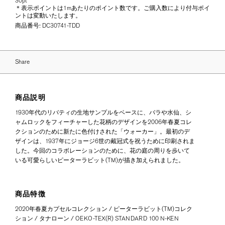
30pt
＊表示ポイントは1mあたりのポイント数です。ご購入数により付与ポイ
ントは変動いたします。
商品番号:
DC30741-TDD
Share
商品説明
1930年代のリバティの生地サンプルをベースに、バラや水仙、シ
ャムロックをフィーチャーした花柄のデザインを2006年春夏コレ
クションのために新たに色付けされた「ウォーカー」。最初のデ
ザインは、1937年にジョージ6世の戴冠式を祝うために印刷されま
した。今回のコラボレーションのために、花の庭の周りを歩いて
いる可愛らしいピーターラビット(TM)が描き加えられました。
商品特徴
2020年春夏カプセルコレクション / ピーターラビット(TM)コレク
ション / タナローン / OEKO-TEX(R) STANDARD 100 N-KEN