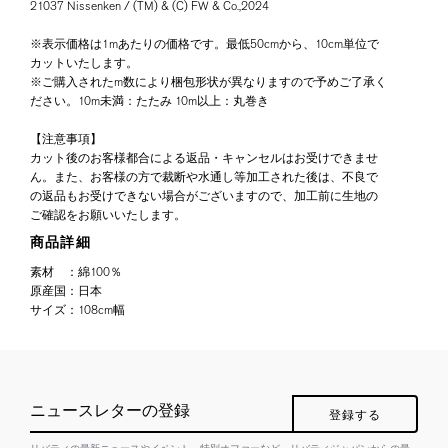
21037 Nissenken / (TM) & (C) FW & Co.,2024
※表示価格は1mあたりの価格です。最低50cmから、10cm単位で
カットいたします。
※ご購入されたm数により梱包形状が異なりますので予めご了承く
ださい。10m未満：たたみ 10m以上：丸巻き
【注意事項】
カット後のお客様都合による返品・キャンセルはお受けできませ
ん。また、お客様の方で裁断や水通し等加工された後は、不良で
の返品もお受けできない場合がございますので、加工前に生地の
ご確認をお願いいたします。
商品詳細
素材
：
綿100％
原産国
：
日本
サイズ
：
108cm幅
ニュースレターの登録
登録する