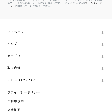
リバティの最新ニュースやイベント、特別オファーなど、リバティジャパンからの最
新ニュースをいち早くメールにてお届けします。リバティジャパンの
プライバシーポ
リシー
に同意してからご登録ください。
マイページ
マイページ
ヘルプ
ロイヤリティプログラム
パスワード再設定
お知らせ
ショッピングバッグ
カテゴリ
お問い合わせ
よくあるご質問
新着
ご利用ガイド
取扱店舗
コレクション
特定商取引に基づく表記
ファブリックス
リバティ ブランド
バッグ
LIBERTYについて
リバティ・ファブリックス
ファッションアクセサリー
リバティの遺産
スカーフ
プライバシーポリシー
ウェア
ライフスタイル
ご利用規約
特集
スペシャル
会社概要