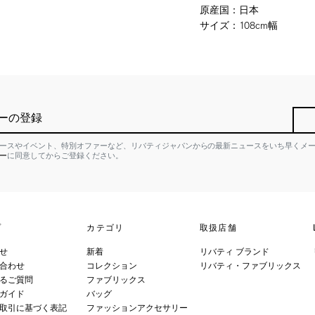
原産国
：
日本
サイズ
：
108cm幅
ーの登録
ースやイベント、特別オファーなど、リバティジャパンからの最新ニュースをいち早くメ
ー
に同意してからご登録ください。
プ
カテゴリ
取扱店舗
せ
新着
リバティ ブランド
合わせ
コレクション
リバティ・ファブリックス
るご質問
ファブリックス
ガイド
バッグ
取引に基づく表記
ファッションアクセサリー