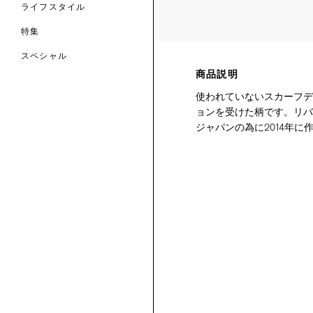
ライフスタイル
特集
スペシャル
商品説明
 TO LIBERTY
ARABLE ART
使われていないスカーフデ
ERTY SCARVES
買う
買う
EVER IPHIS
 THERE BE
ョンを受けた柄です。リバ
買う
ERTY
ERTY
ジャパンの為に2014年に
買う
CESSORIES
買う
買う
6:
IGN.NATURE.ART.
買う