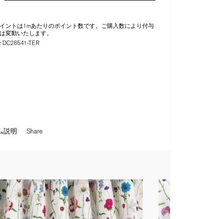
イントは1mあたりのポイント数です。ご購入数により付与
は変動いたします。
:
DC28541-TER
ム説明
Share