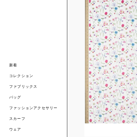
ンライン限定
ナル コレクション
ナル コレクション
ィス コレクション
ルコレクション
バッグ
ホルダー
スカーフ
新着
 ブランド
コレクション
クターコラボレーション
ダーバッグ
ル
コレクション
の新着
ナル コレクション
ニック・タナローン
ボディバッグ
のウェア
サリー
のスカーフ
ファブリックス
の コレクション
チャー・セレクション
のバッグ
のファッションアクセサリー
バッグ
ファッションアクセサリー
トマテリアル
スカーフ
のファブリックス
ウェア