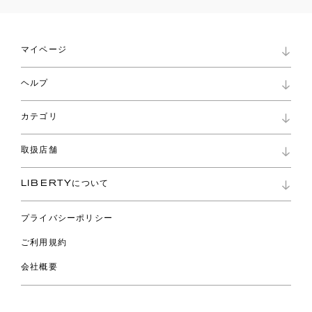
マイページ
マイページ
ヘルプ
ロイヤリティプログラム
パスワード再設定
お知らせ
ショッピングバッグ
カテゴリ
お問い合わせ
よくあるご質問
新着
ご利用ガイド
取扱店舗
コレクション
特定商取引に基づく表記
ファブリックス
リバティ ブランド
バッグ
LIBERTYについて
リバティ・ファブリックス
ファッションアクセサリー
リバティの遺産
スカーフ
プライバシーポリシー
ウェア
ライフスタイル
ご利用規約
特集
スペシャル
会社概要