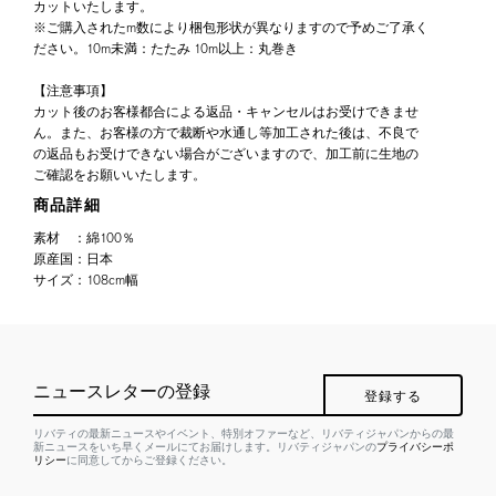
カットいたします。
※ご購入されたm数により梱包形状が異なりますので予めご了承く
ださい。10m未満：たたみ 10m以上：丸巻き
【注意事項】
カット後のお客様都合による返品・キャンセルはお受けできませ
ん。また、お客様の方で裁断や水通し等加工された後は、不良で
の返品もお受けできない場合がございますので、加工前に生地の
ご確認をお願いいたします。
商品詳細
素材
：
綿100％
原産国
：
日本
サイズ
：
108cm幅
ニュースレターの登録
登録する
リバティの最新ニュースやイベント、特別オファーなど、リバティジャパンからの最
新ニュースをいち早くメールにてお届けします。リバティジャパンの
プライバシーポ
リシー
に同意してからご登録ください。