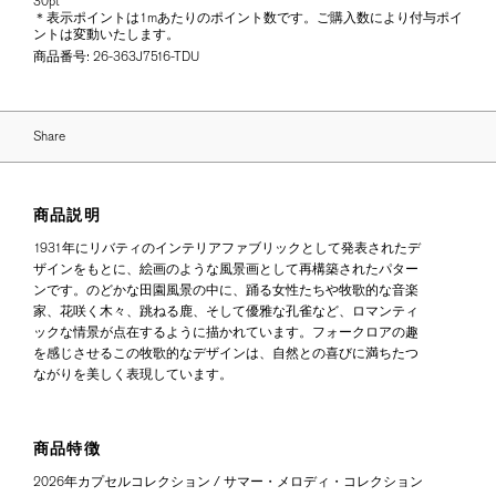
30pt
＊表示ポイントは1mあたりのポイント数です。ご購入数により付与ポイ
ントは変動いたします。
商品番号:
26-363J7516-TDU
Share
商品説明
1931年にリバティのインテリアファブリックとして発表されたデ
ザインをもとに、絵画のような風景画として再構築されたパター
ンです。のどかな田園風景の中に、踊る女性たちや牧歌的な音楽
家、花咲く木々、跳ねる鹿、そして優雅な孔雀など、ロマンティ
ックな情景が点在するように描かれています。フォークロアの趣
を感じさせるこの牧歌的なデザインは、自然との喜びに満ちたつ
ながりを美しく表現しています。
商品特徴
2026年カプセルコレクション / サマー・メロディ・コレクション