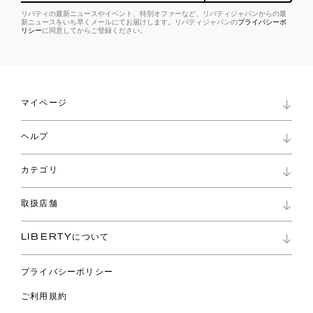
リバティの最新ニュースやイベント、特別オファーなど、リバティジャパンからの最
新ニュースをいち早くメールにてお届けします。リバティジャパンの
プライバシーポ
リシー
に同意してからご登録ください。
マイページ
マイページ
ヘルプ
ロイヤリティプログラム
パスワード再設定
お知らせ
ショッピングバッグ
カテゴリ
お問い合わせ
よくあるご質問
新着
ご利用ガイド
取扱店舗
コレクション
特定商取引に基づく表記
ファブリックス
リバティ ブランド
バッグ
LIBERTYについて
リバティ・ファブリックス
ファッションアクセサリー
リバティの遺産
スカーフ
プライバシーポリシー
ウェア
ライフスタイル
ご利用規約
特集