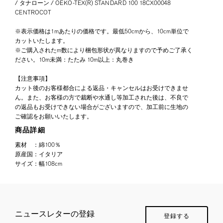
/ タナローン / OEKO-TEX(R) STANDARD 100 18CX00048
CENTROCOT
※表示価格は1mあたりの価格です。最低50cmから、10cm単位で
カットいたします。
※ご購入されたm数により梱包形状が異なりますので予めご了承く
ださい。10m未満：たたみ 10m以上：丸巻き
【注意事項】
カット後のお客様都合による返品・キャンセルはお受けできませ
ん。また、お客様の方で裁断や水通し等加工された後は、不良で
の返品もお受けできない場合がございますので、加工前に生地の
ご確認をお願いいたします。
商品詳細
素材
：
綿100％
原産国
：
イタリア
サイズ
：
幅108cm
ニュースレターの登録
登録する