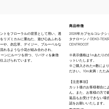
商品特徴
ントをフローラルの背景として用い、透
2026年カプセルコレクシ
をリズミカルに重ねた、遊び心あふれる
タナローン / OEKO-TEX(R)
ーや、勿忘草、デイジー、ブルーベルな
CENTROCOT
流れるような小花が組み合わされ、
パターンにルーツを持つ、リバティを象徴
※表示価格は1mあたりの価
仕上げられています。
ットいたします。
※ご購入されたm数によ
ださい。10m未満：たたみ
【注意事項】
カット後のお客様都合に
ん。また、お客様の方で
返品もお受けできない場
認をお願いいたします。