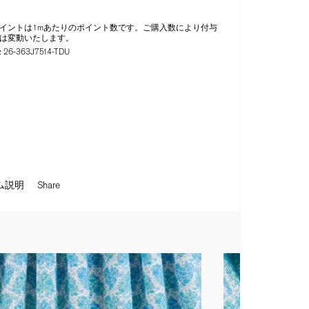
イントは1mあたりのポイント数です。ご購入数により付与
は変動いたします。
:
26-363J7514-TDU
ム説明
Share