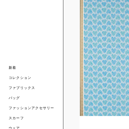
ンライン限定
ナル コレクション
ナル コレクション
ィス コレクション
ルコレクション
バッグ
ホルダー
スカーフ
新着
 ブランド
コレクション
クターコラボレーション
ダーバッグ
ル
コレクション
の新着
ナル コレクション
ニック・タナローン
ボディバッグ
のウェア
サリー
のスカーフ
ファブリックス
の コレクション
チャー・セレクション
のバッグ
のファッションアクセサリー
バッグ
ファッションアクセサリー
トマテリアル
スカーフ
のファブリックス
ウェア