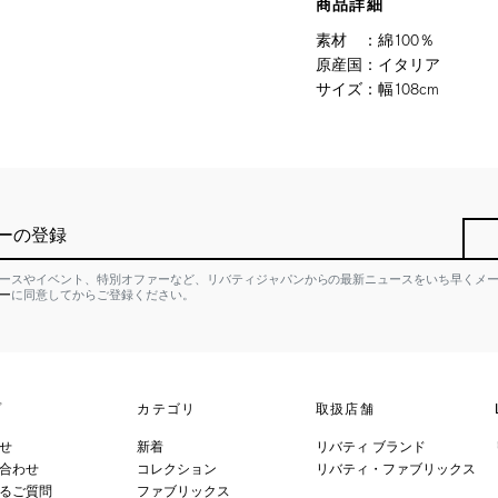
商品詳細
素材
：
綿100％
原産国
：
イタリア
サイズ
：
幅108cm
ーの登録
ースやイベント、特別オファーなど、リバティジャパンからの最新ニュースをいち早くメ
ー
に同意してからご登録ください。
プ
カテゴリ
取扱店舗
せ
新着
リバティ ブランド
合わせ
コレクション
リバティ・ファブリックス
るご質問
ファブリックス