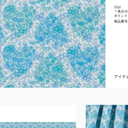
30pt
＊表示ポ
ポイント
商品番号
アイテ