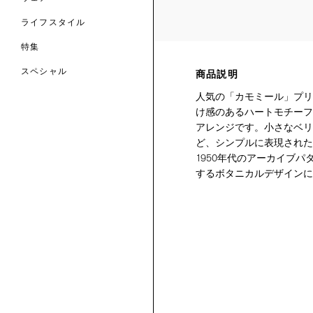
ライフスタイル
特集
スペシャル
商品説明
人気の「カモミール」プリ
 TO LIBERTY
ARABLE ART
け感のあるハートモチーフ
ERTY SCARVES
買う
買う
EVER IPHIS
 THERE BE
アレンジです。小さなベリ
買う
ERTY
ERTY
ど、シンプルに表現された
買う
CESSORIES
買う
1950年代のアーカイブ
買う
するボタニカルデザインに
6:
IGN.NATURE.ART.
買う