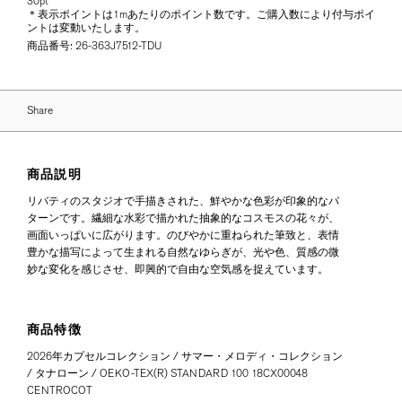
30pt
＊表示ポイントは1mあたりのポイント数です。ご購入数により付与ポイ
ントは変動いたします。
商品番号:
26-363J7512-TDU
Share
商品説明
リバティのスタジオで手描きされた、鮮やかな色彩が印象的なパ
ターンです。繊細な水彩で描かれた抽象的なコスモスの花々が、
画面いっぱいに広がります。のびやかに重ねられた筆致と、表情
豊かな描写によって生まれる自然なゆらぎが、光や色、質感の微
妙な変化を感じさせ、即興的で自由な空気感を捉えています。
商品特徴
2026年カプセルコレクション / サマー・メロディ・コレクション
/ タナローン / OEKO-TEX(R) STANDARD 100 18CX00048
CENTROCOT