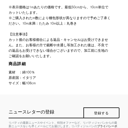
※表示価格は1mあたりの価格です。最低50cmから、10cm単位で
カットいたします。
※ご購入されたm数により梱包形状が異なりますので予めご了承く
ださい。10m未満：たたみ 10m以上：丸巻き
【注意事項】
カット後のお客様都合による返品・キャンセルはお受けできませ
ん。また、お客様の方で裁断や水通し等加工された後は、不良で
の返品もお受けできない場合がございますので、加工前に生地の
ご確認をお願いいたします。
商品詳細
素材
：
綿100％
原産国
：
イタリア
サイズ
：
幅108cm
ニュースレターの登録
登録する
リバティの最新ニュースやイベント、特別オファーなど、リバティジャパンからの最
新ニュースをいち早くメールにてお届けします。リバティジャパンの
プライバシーポ