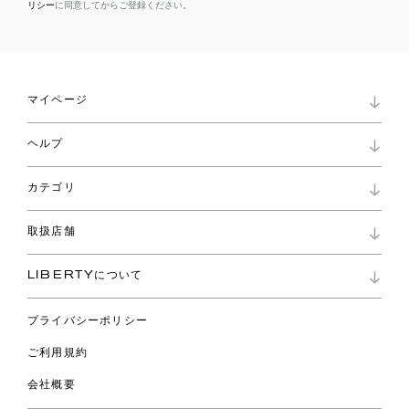
リシー
に同意してからご登録ください。
マイページ
マイページ
ヘルプ
ロイヤリティプログラム
パスワード再設定
お知らせ
ショッピングバッグ
カテゴリ
お問い合わせ
よくあるご質問
新着
ご利用ガイド
取扱店舗
コレクション
特定商取引に基づく表記
ファブリックス
リバティ ブランド
バッグ
LIBERTYについて
リバティ・ファブリックス
ファッションアクセサリー
リバティの遺産
スカーフ
プライバシーポリシー
ウェア
ライフスタイル
ご利用規約
特集
スペシャル
会社概要