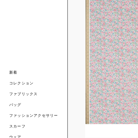
ンライン限定
ナル コレクション
ナル コレクション
ィス コレクション
ルコレクション
バッグ
ホルダー
スカーフ
新着
 ブランド
コレクション
クターコラボレーション
ダーバッグ
ル
コレクション
の新着
ナル コレクション
ニック・タナローン
ボディバッグ
のウェア
サリー
のスカーフ
ファブリックス
の コレクション
チャー・セレクション
のバッグ
のファッションアクセサリー
バッグ
ファッションアクセサリー
トマテリアル
スカーフ
のファブリックス
ウェア