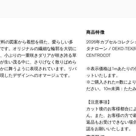
商品特徴
紙資料の図案から着想を得た、愛らしい多
2026年カプセルコレクシ
です。オリジナルの繊細な輪郭を大切に
タナローン / OEKO-TEX(R)
、小ぶりの一重咲きダリアが咲き誇る草
CENTROCOT
が生い茂る中に、さりげなく散りばめら
かに舞うように表現されています。リバ
※表示価格は1mあたりの価
現したデザインへのオマージュです。
ットいたします。
※ご購入されたm数によ
ださい。10m未満：たたみ
【注意事項】
カット後のお客様都合に
ん。また、お客様の方で
返品もお受けできない場
認をお願いいたします。