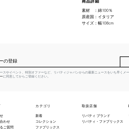
商品詳細
素材
：
綿100％
原産国
：
イタリア
サイズ
：
幅108cm
ーの登録
ースやイベント、特別オファーなど、リバティジャパンからの最新ニュースをいち早くメ
ー
に同意してからご登録ください。
プ
カテゴリ
取扱店舗
せ
新着
リバティ ブランド
合わせ
コレクション
リバティ・ファブリックス
るご質問
ファブリックス