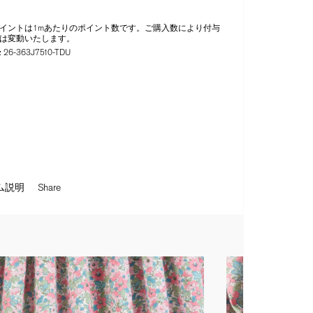
イントは1mあたりのポイント数です。ご購入数により付与
は変動いたします。
:
26-363J7510-TDU
ム説明
Share