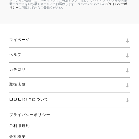
リバティの最新ニュースやイベント、特別オファーなど、リバティジャパンからの最
新ニュースをいち早くメールにてお届けします。リバティジャパンの
プライバシーポ
リシー
に同意してからご登録ください。
マイページ
マイページ
ヘルプ
ロイヤリティプログラム
パスワード再設定
お知らせ
ショッピングバッグ
カテゴリ
お問い合わせ
よくあるご質問
新着
ご利用ガイド
取扱店舗
コレクション
特定商取引に基づく表記
ファブリックス
リバティ ブランド
バッグ
LIBERTYについて
リバティ・ファブリックス
ファッションアクセサリー
リバティの遺産
スカーフ
プライバシーポリシー
ウェア
ライフスタイル
ご利用規約
特集
スペシャル
会社概要