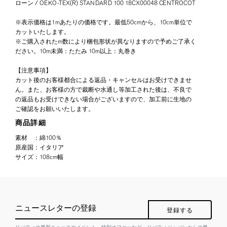
ローン / OEKO-TEX(R) STANDARD 100 18CX00048 CENTROCOT
※表示価格は1mあたりの価格です。最低50cmから、10cm単位で
カットいたします。
※ご購入されたm数により梱包形状が異なりますので予めご了承く
ださい。10m未満：たたみ 10m以上：丸巻き
【注意事項】
カット後のお客様都合による返品・キャンセルはお受けできませ
ん。また、お客様の方で裁断や水通し等加工された後は、不良で
の返品もお受けできない場合がございますので、加工前に生地の
ご確認をお願いいたします。
商品詳細
素材
：
綿100％
原産国
：
イタリア
サイズ
：
108cm幅
ニュースレターの登録
登録する