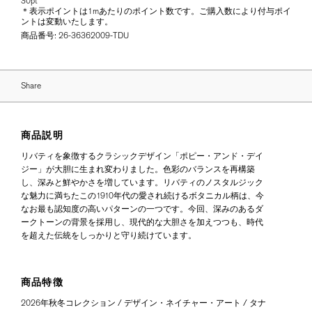
30pt
＊表示ポイントは1mあたりのポイント数です。ご購入数により付与ポイ
ントは変動いたします。
商品番号:
26-36362009-TDU
Share
商品説明
リバティを象徴するクラシックデザイン「ポピー・アンド・デイ
ジー」が大胆に生まれ変わりました。色彩のバランスを再構築
し、深みと鮮やかさを増しています。リバティのノスタルジック
な魅力に満ちたこの1910年代の愛され続けるボタニカル柄は、今
なお最も認知度の高いパターンの一つです。今回、深みのあるダ
ークトーンの背景を採用し、現代的な大胆さを加えつつも、時代
を超えた伝統をしっかりと守り続けています。
商品特徴
2026年秋冬コレクション / デザイン・ネイチャー・アート / タナ