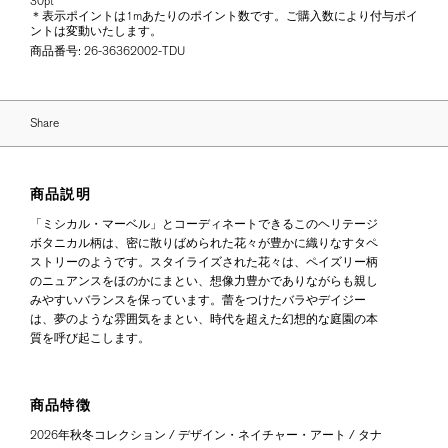
30pt
＊表示ポイントは1mあたりのポイント数です。ご購入数により付与ポイ
ントは変動いたします。
商品番号:
26-36362002-TDU
Share
商品説明
「ミシカル・マーベル」とコーディネートできるこのヘリテージ
ボタニカル柄は、密に散りばめられた花々が豊かに織りなすタペ
ストリーのようです。スタイライズされた花々は、ペイズリー柄
のニュアンスをほのかにまとい、想像力豊かでありながらも親し
みやすいバランスを保っています。蕾をつけたバラやデイジー
は、夢のような雰囲気をまとい、時代を超えた幻想的な庭園の本
質を呼び起こします。
商品特徴
2026年秋冬コレクション / デザイン・ネイチャー・アート / タナ