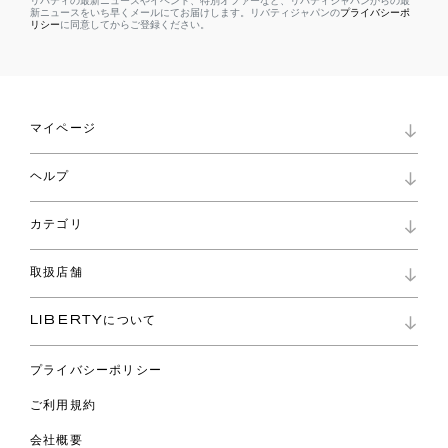
リバティの最新ニュースやイベント、特別オファーなど、リバティジャパンからの最
新ニュースをいち早くメールにてお届けします。リバティジャパンの
プライバシーポ
リシー
に同意してからご登録ください。
マイページ
マイページ
ヘルプ
ロイヤリティプログラム
パスワード再設定
お知らせ
ショッピングバッグ
カテゴリ
お問い合わせ
よくあるご質問
新着
ご利用ガイド
取扱店舗
コレクション
特定商取引に基づく表記
ファブリックス
リバティ ブランド
バッグ
LIBERTYについて
リバティ・ファブリックス
ファッションアクセサリー
リバティの遺産
スカーフ
プライバシーポリシー
ウェア
ライフスタイル
ご利用規約
特集
スペシャル
会社概要