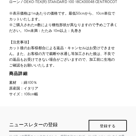
ローン / OEKO-TEX(R) STANDARD 100 18CX00048 CENTROCOT
※表示価格は1mあたりの価格です。最低50cmから、10cm単位で
カットいたします。
※ご購入されたm数により梱包形状が異なりますので予めご了承く
ださい。10m未満：たたみ 10m以上：丸巻き
【注意事項】
カット後のお客様都合による返品・キャンセルはお受けできませ
ん。また、お客様の方で裁断や水通し等加工された後は、不良で
の返品もお受けできない場合がございますので、加工前に生地の
ご確認をお願いいたします。
商品詳細
素材
：
綿100％
原産国
：
イタリア
サイズ
：
108cm幅
ニュースレターの登録
登録する