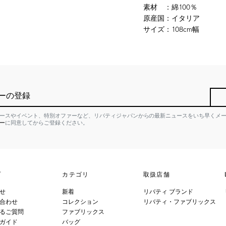
素材
：
綿100％
原産国
：
イタリア
サイズ
：
108cm幅
ーの登録
ースやイベント、特別オファーなど、リバティジャパンからの最新ニュースをいち早くメ
ー
に同意してからご登録ください。
プ
カテゴリ
取扱店舗
せ
新着
リバティ ブランド
合わせ
コレクション
リバティ・ファブリックス
るご質問
ファブリックス
ガイド
バッグ