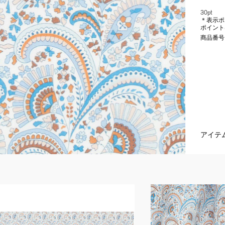
30pt
＊表示ポ
ポイント
商品番号
アイテ