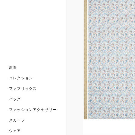
ンライン限定
ナル コレクション
ナル コレクション
ィス コレクション
ルコレクション
バッグ
ホルダー
スカーフ
新着
 ブランド
コレクション
クターコラボレーション
ダーバッグ
ル
コレクション
の新着
ナル コレクション
ニック・タナローン
ボディバッグ
のウェア
サリー
のスカーフ
ファブリックス
の コレクション
チャー・セレクション
のバッグ
のファッションアクセサリー
バッグ
ファッションアクセサリー
トマテリアル
スカーフ
のファブリックス
ウェア