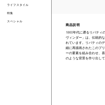
ライフスタイル
特集
スペシャル
商品説明
 TO LIBERTY
ARABLE ART
1860年代に遡るリバテ
ERTY SCARVES
ヴィンダー」は、伝統的な
買う
買う
EVER IPHIS
 THERE BE
買う
れています。リバティのデ
ERTY
ERTY
買う
細に再描画されたこのプリ
CESSORIES
買う
ーの要素を組み合わせ、喜
買う
のような背景を作り出して
6:
IGN.NATURE.ART.
買う