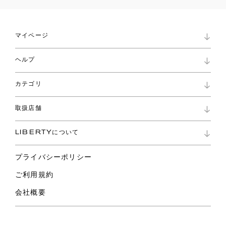
マイページ
マイページ
ヘルプ
ロイヤリティプログラム
パスワード再設定
お知らせ
ショッピングバッグ
カテゴリ
お問い合わせ
よくあるご質問
新着
ご利用ガイド
取扱店舗
コレクション
特定商取引に基づく表記
ファブリックス
リバティ ブランド
バッグ
LIBERTYについて
リバティ・ファブリックス
ファッションアクセサリー
リバティの遺産
スカーフ
プライバシーポリシー
ウェア
ライフスタイル
ご利用規約
特集
スペシャル
会社概要