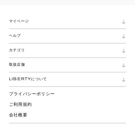
マイページ
マイページ
ヘルプ
ロイヤリティプログラム
パスワード再設定
お知らせ
ショッピングバッグ
カテゴリ
お問い合わせ
よくあるご質問
新着
ご利用ガイド
取扱店舗
コレクション
特定商取引に基づく表記
ファブリックス
リバティ ブランド
バッグ
LIBERTYについて
リバティ・ファブリックス
ファッションアクセサリー
リバティの遺産
スカーフ
プライバシーポリシー
ウェア
ライフスタイル
ご利用規約
特集
スペシャル
会社概要