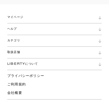
マイページ
マイページ
ヘルプ
ロイヤリティプログラム
パスワード再設定
お知らせ
ショッピングバッグ
カテゴリ
お問い合わせ
よくあるご質問
新着
ご利用ガイド
取扱店舗
コレクション
特定商取引に基づく表記
ファブリックス
リバティ ブランド
バッグ
LIBERTYについて
リバティ・ファブリックス
ファッションアクセサリー
リバティの遺産
スカーフ
プライバシーポリシー
ウェア
ライフスタイル
ご利用規約
特集
スペシャル
会社概要