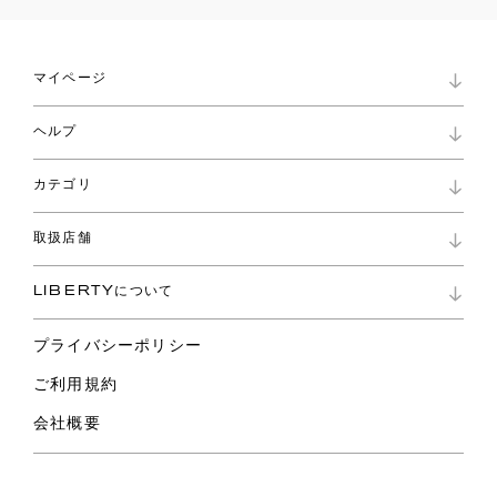
マイページ
マイページ
ヘルプ
ロイヤリティプログラム
パスワード再設定
お知らせ
ショッピングバッグ
カテゴリ
お問い合わせ
よくあるご質問
新着
ご利用ガイド
取扱店舗
コレクション
特定商取引に基づく表記
ファブリックス
リバティ ブランド
バッグ
LIBERTYについて
リバティ・ファブリックス
ファッションアクセサリー
リバティの遺産
スカーフ
プライバシーポリシー
ウェア
ライフスタイル
ご利用規約
特集
スペシャル
会社概要