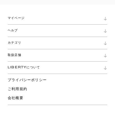
マイページ
マイページ
ヘルプ
ロイヤリティプログラム
パスワード再設定
お知らせ
ショッピングバッグ
カテゴリ
お問い合わせ
よくあるご質問
新着
ご利用ガイド
取扱店舗
コレクション
特定商取引に基づく表記
ファブリックス
リバティ ブランド
バッグ
LIBERTYについて
リバティ・ファブリックス
ファッションアクセサリー
リバティの遺産
スカーフ
プライバシーポリシー
ウェア
ライフスタイル
ご利用規約
特集
スペシャル
会社概要