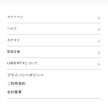
マイページ
マイページ
ヘルプ
ロイヤリティプログラム
パスワード再設定
お知らせ
ショッピングバッグ
カテゴリ
お問い合わせ
よくあるご質問
新着
ご利用ガイド
取扱店舗
コレクション
特定商取引に基づく表記
ファブリックス
リバティ ブランド
バッグ
LIBERTYについて
リバティ・ファブリックス
ファッションアクセサリー
リバティの遺産
スカーフ
プライバシーポリシー
ウェア
ライフスタイル
ご利用規約
特集
スペシャル
会社概要