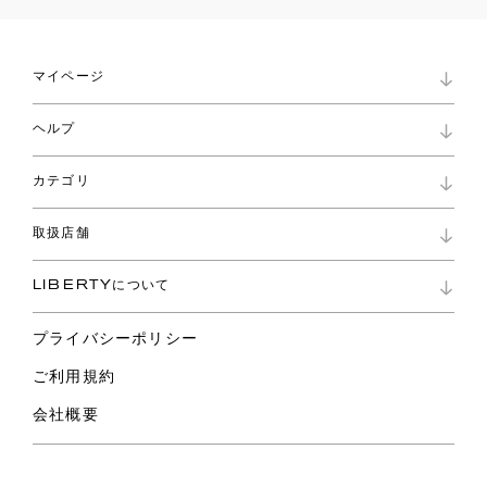
マイページ
マイページ
ヘルプ
ロイヤリティプログラム
パスワード再設定
お知らせ
ショッピングバッグ
カテゴリ
お問い合わせ
よくあるご質問
新着
ご利用ガイド
取扱店舗
コレクション
特定商取引に基づく表記
ファブリックス
リバティ ブランド
バッグ
LIBERTYについて
リバティ・ファブリックス
ファッションアクセサリー
リバティの遺産
スカーフ
プライバシーポリシー
ウェア
ライフスタイル
ご利用規約
特集
スペシャル
会社概要