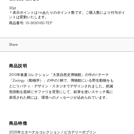
30pt
＊表示ポイントは1mあたりのポイント数です。ご購入数により付与ポイ
ントは変動いたします。
商品番号:
10-3630160-TEP
Share
商品説明
2010年春夏コレクション「大英自然史博物館」の中の1テーマ
「Zoology （動物学）」の中の1柄で、博物館にいる野生動物をも
とにリバティ・デザイン・スタジオでデザインされました。絶滅
危惧動を題材にサファリを背景にして、鉛筆を使いスケッチ風に
表現された柄には、環境へのメッセージが込められています。
商品特徴
2025年エターナルコレクション / ピカデリーポプリン