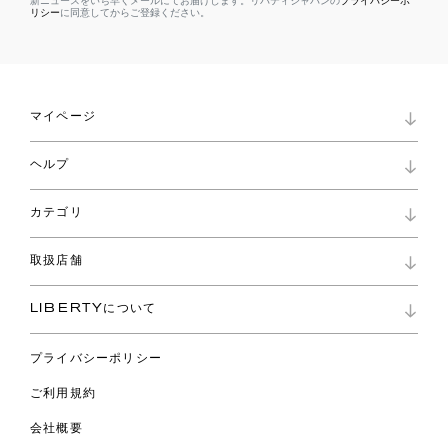
新ニュースをいち早くメールにてお届けします。リバティジャパンの
プライバシーポ
リシー
に同意してからご登録ください。
マイページ
マイページ
ヘルプ
ロイヤリティプログラム
パスワード再設定
お知らせ
ショッピングバッグ
カテゴリ
お問い合わせ
よくあるご質問
新着
ご利用ガイド
取扱店舗
コレクション
特定商取引に基づく表記
ファブリックス
リバティ ブランド
バッグ
LIBERTYについて
リバティ・ファブリックス
ファッションアクセサリー
リバティの遺産
スカーフ
プライバシーポリシー
ウェア
ライフスタイル
ご利用規約
特集
スペシャル
会社概要