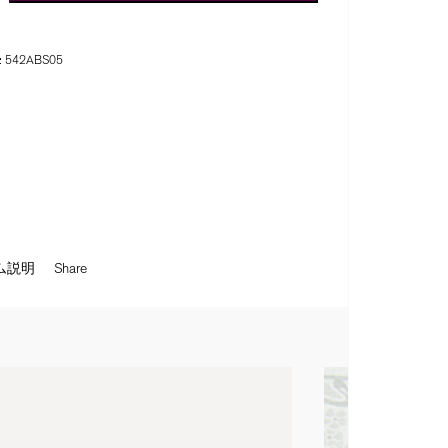
:
542ABS05
ム説明
Share