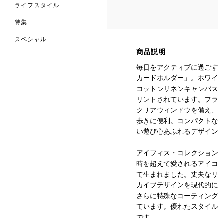
ライフスタイル
特集
スペシャル
商品説明
 TO LIBERTY
ARABLE ART
毎日をアクティブに過ごす
ERTY SCARVES
買う
買う
カードホルダー」。ホワイ
EVER IPHIS
 THERE BE
買う
ERTY
ERTY
コットンリネンキャンバス
買う
CESSORIES
リントされています。フラ
買う
買う
クリアウィンドウを備え、
歩きに便利。コンパクトな
6:
い遊び心あふれるデザイン
IGN.NATURE.ART.
買う
アイフィス・コレクション
時を超えて愛されるアイコ
て生まれました。丈夫なリ
カイブデザインを現代的に
さらに特殊なコーティング
ています。優れたスタイル
です。