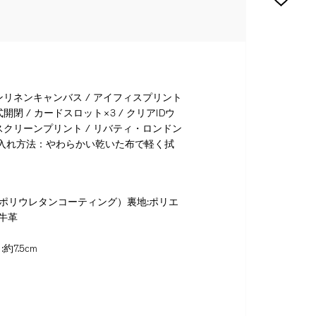
ンリネンキャンバス / アイフィスプリント
開閉 / カードスロット×3 / クリアIDウ
スクリーンプリント / リバティ・ロンドン
お手入れ方法：やわらかい乾いた布で軽く拭
％（ポリウレタンコーティング）裏地:ポリエ
:牛革
約7.5cm