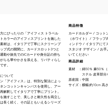
商品特徴
方にぴったりの「アイフィス トラベル
カードホルダー / コット
トカラーのアイフィスプリントを施した
（ホワイト） / フラップ式
素材は、イタリアで丁寧にスクリーンプ
ィンドウ / イタリアにて
ップ式の開閉に、カードスロット3つと
スタジオ デザイン / 
通勤や旅先でのICカードや身分証の持ち
いてください
がらも華やかさを添える、リバティらし
商品詳細
です。
素材
：
綿50％ 麻50
ステル 皮革部分
について
原産国
：
中国
ン「アイフィス」は、特別な製法によっ
サイズ
：
横幅:約10cm 高さ:
ネンコットンキャンバスを使用し、アー
再解釈してイタリアで丁寧にプリント。
を施すことで、美しさと耐久性を両立し
は長く続く、その証ともいえるシリーズ