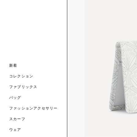
ンライン限定
ナル コレクション
ナル コレクション
ィス コレクション
ルコレクション
バッグ
ホルダー
スカーフ
新着
 ブランド
コレクション
クターコラボレーション
ダーバッグ
ル
コレクション
の新着
ナル コレクション
ニック・タナローン
ボディバッグ
のウェア
サリー
のスカーフ
ファブリックス
の コレクション
チャー・セレクション
のバッグ
のファッションアクセサリー
バッグ
ファッションアクセサリー
トマテリアル
スカーフ
のファブリックス
ウェア