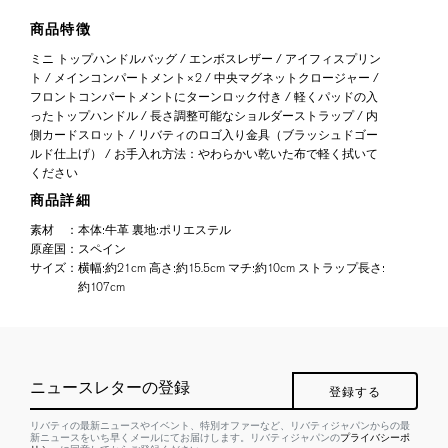
商品特徴
ミニ トップハンドルバッグ / エンボスレザー / アイフィスプリン
ト / メインコンパートメント×2 / 中央マグネットクロージャー /
フロントコンパートメントにターンロック付き / 軽くパッドの入
ったトップハンドル / 長さ調整可能なショルダーストラップ / 内
側カードスロット / リバティのロゴ入り金具（ブラッシュドゴー
ルド仕上げ） / お手入れ方法：やわらかい乾いた布で軽く拭いて
ください
商品詳細
素材
：
本体:牛革 裏地:ポリエステル
原産国
：
スペイン
サイズ
：
横幅:約21cm 高さ:約15.5cm マチ:約10cm ストラップ長さ:
約107cm
ニュースレターの登録
登録する
リバティの最新ニュースやイベント、特別オファーなど、リバティジャパンからの最
新ニュースをいち早くメールにてお届けします。リバティジャパンの
プライバシーポ