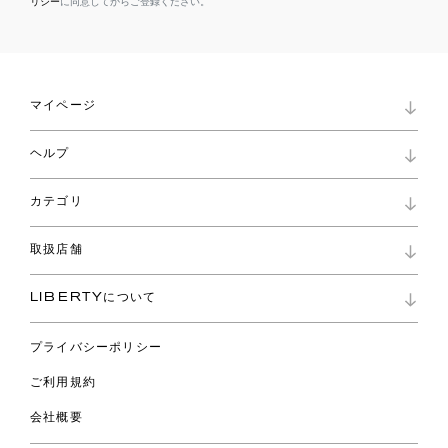
リシー
に同意してからご登録ください。
マイページ
マイページ
ヘルプ
ロイヤリティプログラム
パスワード再設定
お知らせ
ショッピングバッグ
カテゴリ
お問い合わせ
よくあるご質問
新着
ご利用ガイド
取扱店舗
コレクション
特定商取引に基づく表記
ファブリックス
リバティ ブランド
バッグ
LIBERTYについて
リバティ・ファブリックス
ファッションアクセサリー
リバティの遺産
スカーフ
プライバシーポリシー
ウェア
ライフスタイル
ご利用規約
特集
スペシャル
会社概要