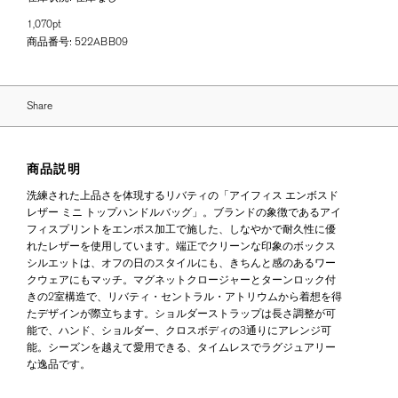
1,070pt
商品番号:
522ABB09
Share
商品説明
洗練された上品さを体現するリバティの「アイフィス エンボスド
レザー ミニ トップハンドルバッグ」。ブランドの象徴であるアイ
フィスプリントをエンボス加工で施した、しなやかで耐久性に優
れたレザーを使用しています。端正でクリーンな印象のボックス
シルエットは、オフの日のスタイルにも、きちんと感のあるワー
クウェアにもマッチ。マグネットクロージャーとターンロック付
きの2室構造で、リバティ・セントラル・アトリウムから着想を得
たデザインが際立ちます。ショルダーストラップは長さ調整が可
能で、ハンド、ショルダー、クロスボディの3通りにアレンジ可
能。シーズンを越えて愛用できる、タイムレスでラグジュアリー
な逸品です。