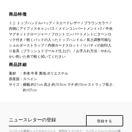
商品特徴
ミニ トップハンドルバッグ / スエードレザー / ブラウンカラー /
内側にアイフィスキャンバス / メインコンパートメント×2 / 中央
マグネットクロージャー / フロントコンパートメントにターンロ
ック付き / 軽くパッドの入ったトップハンドル / 長さ調整可能な
ショルダーストラップ / 内側カードスロット / リバティの刻印入
り金具（ブラッシュドゴールド仕上げ） / お手入れ方法：やわら
かい乾いた布で軽く拭いてください
商品詳細
素材
：
本体:牛革 裏地:ポリエステル
原産国
：
スペイン
サイズ
：
横幅:約21cm 高さ:約15.5cm マチ:約10cm ストラップ長さ:
約107cm
ニュースレターの登録
登録する
リバティの最新ニュースやイベント、特別オファーなど、リバティジャパンからの最