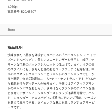
1,050pt
商品番号:
522ABB07
Share
商品説明
洗練された上品さを体現するリバティの「バーリントン ミニ トッ
プハンドルバッグ」。美しいスエードレザーを使用し、端正でク
リーンな印象のボックスシルエットに仕上げています。オフの日
のスタイルにも、きちんと感のあるワークウェアにも好相性。中
央のマグネットクロージャーとフロントのターンロックでしっか
りと開閉できる2室構造に、リバティ・セントラル・アトリウムか
ら着想を得たディテールが光ります。内側にはアイフィスプリン
トのキャンバスをあしらい、さりげなくブランドのアイコンを感
じさせるデザインに。ショルダーストラップは調整可能で、ハン
ド、ショルダー、クロスボディの3通りにアレンジ可能。シーズン
を越えて愛用できる、タイムレスな魅力を放つラグジュアリーピ
ースです。