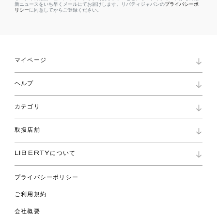
新ニュースをいち早くメールにてお届けします。リバティジャパンの
プライバシーポ
リシー
に同意してからご登録ください。
マイページ
マイページ
ヘルプ
ロイヤリティプログラム
パスワード再設定
お知らせ
ショッピングバッグ
カテゴリ
お問い合わせ
よくあるご質問
新着
ご利用ガイド
取扱店舗
コレクション
特定商取引に基づく表記
ファブリックス
リバティ ブランド
バッグ
LIBERTYについて
リバティ・ファブリックス
ファッションアクセサリー
リバティの遺産
スカーフ
プライバシーポリシー
ウェア
ライフスタイル
ご利用規約
特集
スペシャル
会社概要