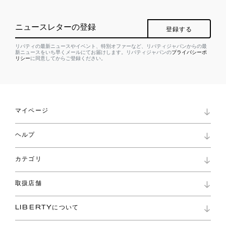
ニュースレターの登録
登録する
リバティの最新ニュースやイベント、特別オファーなど、リバティジャパンからの最
新ニュースをいち早くメールにてお届けします。リバティジャパンの
プライバシーポ
リシー
に同意してからご登録ください。
マイページ
マイページ
ヘルプ
ロイヤリティプログラム
パスワード再設定
お知らせ
ショッピングバッグ
カテゴリ
お問い合わせ
よくあるご質問
新着
ご利用ガイド
取扱店舗
コレクション
特定商取引に基づく表記
ファブリックス
リバティ ブランド
バッグ
LIBERTYについて
リバティ・ファブリックス
ファッションアクセサリー
リバティの遺産