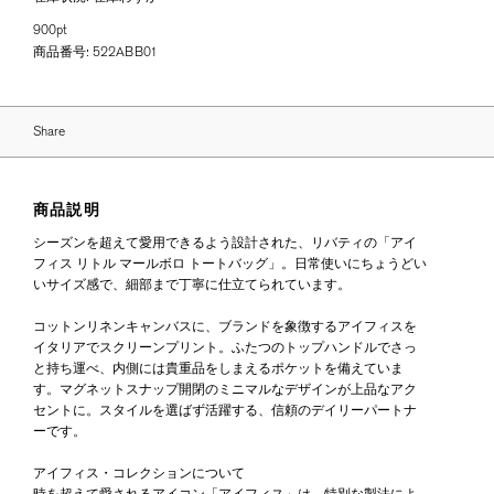
900pt
商品番号:
522ABB01
Share
商品説明
シーズンを超えて愛用できるよう設計された、リバティの「アイ
フィス リトル マールボロ トートバッグ」。日常使いにちょうどい
いサイズ感で、細部まで丁寧に仕立てられています。
コットンリネンキャンバスに、ブランドを象徴するアイフィスを
イタリアでスクリーンプリント。ふたつのトップハンドルでさっ
と持ち運べ、内側には貴重品をしまえるポケットを備えていま
す。マグネットスナップ開閉のミニマルなデザインが上品なアク
セントに。スタイルを選ばず活躍する、信頼のデイリーパートナ
ーです。
アイフィス・コレクションについて
時を超えて愛されるアイコン「アイフィス」は、特別な製法によ