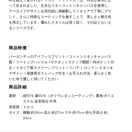
って生まれました。丈夫なリネンコットンキャンバスを使用し、
アーカイブデザインを現代的に再解釈してイタリアで丁寧にプリ
ント。さらに特殊なコーティングを施すことで、美しさと耐久性
を両立しています。優れたスタイルは長く続く、その証ともいえ
るシリーズです。
商品特徴
バーガンディのアイフィスプリント / コットンリネンキャンバス
製 / ツートップハンドル /マグネットスナップ開閉 / 内ポケット付
き / イタリア製スクリーンプリント / リバティ ロンドン スタジオ
デザイン / 保護用ダストバッグ付き / お手入れ方法：柔らかく乾
いた布で優しく拭いてください
商品詳細
素材
：
綿50％ 麻50％（ポリウレタンコーティング）裏地:ポリエ
ステル 皮革部分:牛革
原産国
：
トルコ
サイズ
：
横幅:約39cm 高さ:約27cm マチ:約15cm 持ち手高さ:約
24cm