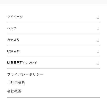
マイページ
マイページ
ヘルプ
ロイヤリティプログラム
パスワード再設定
お知らせ
ショッピングバッグ
カテゴリ
お問い合わせ
よくあるご質問
新着
ご利用ガイド
取扱店舗
コレクション
特定商取引に基づく表記
ファブリックス
リバティ ブランド
バッグ
LIBERTYについて
リバティ・ファブリックス
ファッションアクセサリー
リバティの遺産
スカーフ
プライバシーポリシー
ウェア
ライフスタイル
ご利用規約
特集
スペシャル
会社概要