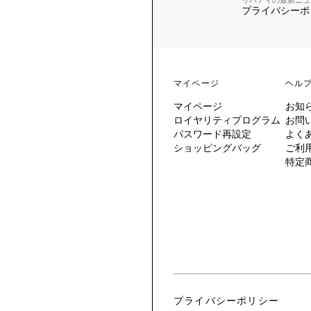
リバティの最新ニュ
プライバシーポ
 TO LIBERTY
ARABLE ART
ERTY SCARVES
買う
買う
EVER IPHIS
 THERE BE
買う
ERTY
ERTY
買う
CESSORIES
買う
マイページ
ヘル
買う
マイページ
お知
6:
ロイヤリティプログラム
お問
IGN.NATURE.ART.
パスワード再設定
よく
ショッピングバッグ
ご利
買う
特定
プライバシーポリシー