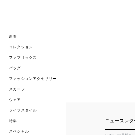
ナル コレクション
ナル コレクション
ィス コレクション
ルコレクション
バッグ
ホルダー
スカーフ
新着
 ブランド
コレクション
クターコラボレーション
ダーバッグ
ル
コレクション
の新着
ナル コレクション
ニック・タナローン
ボディバッグ
のウェア
サリー
のスカーフ
ファブリックス
の コレクション
チャー・セレクション
のバッグ
のファッションアクセサリー
バッグ
ファッションアクセサリー
トマテリアル
スカーフ
のファブリックス
ウェア
ライフスタイル
ニュースレタ
特集
スペシャル