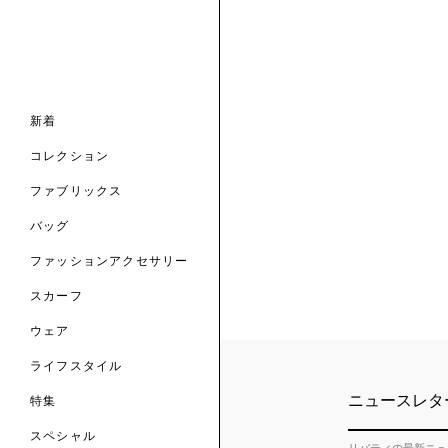
ナル コレクション
ナル コレクション
ィス コレクション
ルコレクション
バッグ
ホルダー
スカーフ
新着
 ブランド
コレクション
クターコラボレーション
ダーバッグ
ル
コレクション
の新着
ナル コレクション
ニック・タナローン
ボディバッグ
のウェア
サリー
のスカーフ
ファブリックス
の コレクション
チャー・セレクション
のバッグ
のファッションアクセサリー
バッグ
ファッションアクセサリー
トマテリアル
スカーフ
のファブリックス
ウェア
ライフスタイル
ニュースレタ
特集
スペシャル