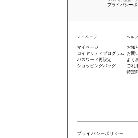
リバティの最新ニュ
プライバシーポ
 TO LIBERTY
ARABLE ART
ERTY SCARVES
買う
買う
EVER IPHIS
 THERE BE
買う
ERTY
ERTY
買う
CESSORIES
買う
マイページ
ヘル
買う
マイページ
お知
6:
ロイヤリティプログラム
お問
IGN.NATURE.ART.
パスワード再設定
よく
ショッピングバッグ
ご利
買う
特定
プライバシーポリシー