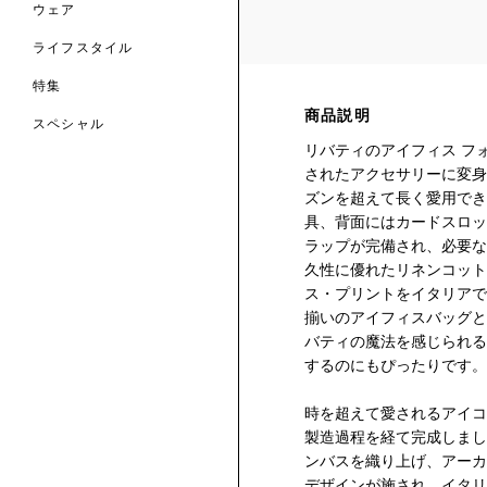
ウェア
ライフスタイル
特集
商品説明
スペシャル
リバティのアイフィス フ
 TO LIBERTY
ARABLE ART
されたアクセサリーに変身
ERTY SCARVES
ズンを超えて長く愛用でき
買う
買う
EVER IPHIS
 THERE BE
買う
具、背面にはカードスロッ
ERTY
ERTY
買う
ラップが完備され、必要な
CESSORIES
買う
久性に優れたリネンコット
買う
ス・プリントをイタリアで
揃いのアイフィスバッグと
6:
バティの魔法を感じられる
IGN.NATURE.ART.
するのにもぴったりです。
買う
時を超えて愛されるアイコ
製造過程を経て完成しまし
ンバスを織り上げ、アーカ
デザインが施され、イタリ