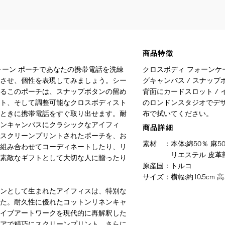
商品特徴
ォーン ポーチであなたの携帯電話を洗練
クロスボディ フォーンケー
させ、個性を表現してみましょう。シー
グキャンバス / スナップ
るこのポーチは、スナップボタンの留め
背面にカードスロット / 
ト、そして調整可能なクロスボディスト
のロンドンスタジオでデザ
ときに携帯電話をすぐ取り出せます。耐
布で拭いてください。
ンキャンバスにクラシックなアイフィ
商品詳細
スクリーンプリントされたポーチを、お
素材
：
本体:綿50％ 
組み合わせてコーディネートしたり、リ
リエステル 皮革
素敵なギフトとして大切な人に贈ったり
原産国
：
トルコ
サイズ
：
横幅:約10.5cm 
ンとして生まれたアイフィスは、特別な
た。耐久性に優れたコットンリネンキャ
イブアートワークを現代的に再解釈した
アで精巧にスクリーンプリント。さらに