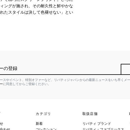
ィングが施され、その耐久性と鮮やかな
れたスタイルは決して色褪せない」とい
ーの登録
ースやイベント、特別オファーなど、リバティジャパンからの最新ニュースをいち早くメ
ー
に同意してからご登録ください。
プ
カテゴリ
取扱店舗
せ
新着
リバティ ブランド
合わせ
コレクション
リバティ・ファブリックス