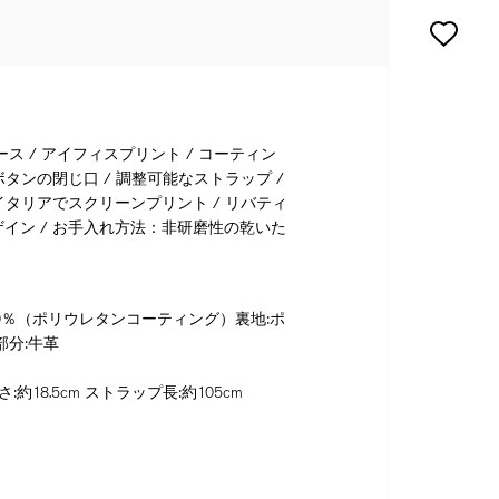
ス / アイフィスプリント / コーティン
ボタンの閉じ口 / 調整可能なストラップ /
イタリアでスクリーンプリント / リバティ
イン / お手入れ方法：非研磨性の乾いた
麻50％（ポリウレタンコーティング）裏地:ポ
部分:牛革
高さ:約18.5cm ストラップ長:約105cm