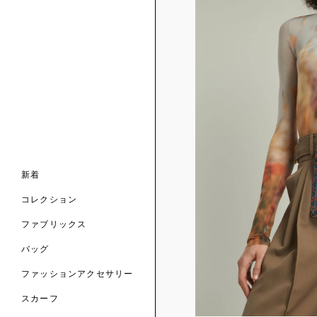
ンライン限定
ナル コレクション
ナル コレクション
ィス コレクション
ルコレクション
バッグ
ホルダー
スカーフ
新着
 ブランド
コレクション
クターコラボレーション
ダーバッグ
ル
コレクション
の新着
ナル コレクション
ニック・タナローン
ボディバッグ
のウェア
サリー
のスカーフ
ファブリックス
の コレクション
チャー・セレクション
のバッグ
のファッションアクセサリー
バッグ
ファッションアクセサリー
トマテリアル
スカーフ
のファブリックス