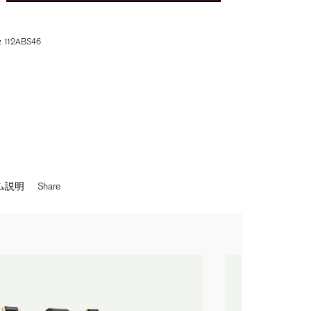
:
112ABS46
ム説明
Share